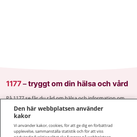
1177
–
tryggt om din hälsa och vård
På 1177.se får du råd om hälsa och information om
sjukdomar och vilka mottagningar du kan kontakta.
Den här webbplatsen använder
Logga in för att läsa din journal och göra dina
kakor
vårdärenden. Ring telefonnummer 1177 för
Vi använder kakor, cookies, för att ge dig en förbättrad
sjukvårdsrådgivning dygnet runt.
upplevelse, sammanställa statistik och för att viss
1177 ger dig råd när du vill må bättre.