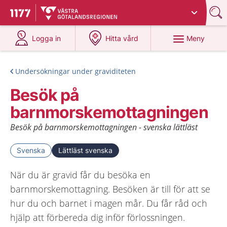
Du har valt region
Västra Götaland
.
Till startsidan för 1177
på 1177.se
på 1177.se
Meny
Logga in
Hitta vård
Undersökningar under graviditeten
Besök på
barnmorskemottagningen
Besök på barnmorskemottagningen - svenska lättläst
Svenska
Lättläst svenska
När du är gravid får du besöka en
barnmorskemottagning. Besöken är till för att se
hur du och barnet i magen mår. Du får råd och
hjälp att förbereda dig inför förlossningen.