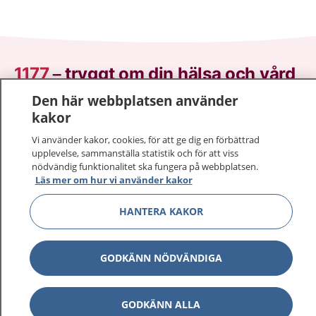
1177
–
tryggt om din hälsa och vård
Den här webbplatsen använder
På 1177.se får du råd om hälsa och information om
kakor
sjukdomar och vilka mottagningar du kan kontakta.
Logga in för att läsa din journal och göra dina
Vi använder kakor, cookies, för att ge dig en förbättrad
upplevelse, sammanställa statistik och för att viss
vårdärenden. Ring telefonnummer 1177 för
nödvändig funktionalitet ska fungera på webbplatsen.
sjukvårdsrådgivning dygnet runt.
Läs mer om hur vi använder kakor
1177 ger dig råd när du vill må bättre.
HANTERA KAKOR
GODKÄNN NÖDVÄNDIGA
Visa inn
1177 på flera språk
GODKÄNN ALLA