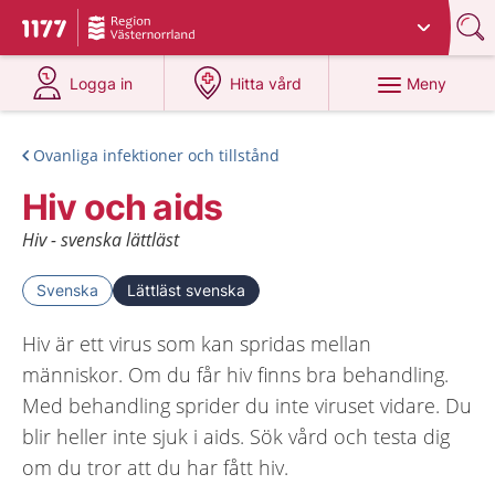
Du har valt region
Västernorrland
.
Till startsidan för 1177
på 1177.se
på 1177.se
Meny
Logga in
Hitta vård
Ovanliga infektioner och tillstånd
Hiv och aids
Hiv - svenska lättläst
Svenska
Lättläst svenska
Hiv är ett virus som kan spridas mellan
människor. Om du får hiv finns bra behandling.
Med behandling sprider du inte viruset vidare. Du
blir heller inte sjuk i aids. Sök vård och testa dig
om du tror att du har fått hiv.