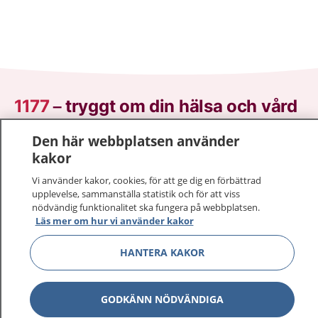
1177
–
tryggt om din hälsa och vård
Den här webbplatsen använder
På 1177.se får du råd om hälsa och information om
kakor
sjukdomar och vilka mottagningar du kan kontakta.
Logga in för att läsa din journal och göra dina
Vi använder kakor, cookies, för att ge dig en förbättrad
vårdärenden. Ring telefonnummer 1177 för
upplevelse, sammanställa statistik och för att viss
sjukvårdsrådgivning dygnet runt.
nödvändig funktionalitet ska fungera på webbplatsen.
Läs mer om hur vi använder kakor
1177 ger dig råd när du vill må bättre.
HANTERA KAKOR
GODKÄNN NÖDVÄNDIGA
Visa inn