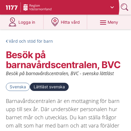
Du har valt region
Västernorrland
.
Till startsidan för 1177
på 1177.se
på 1177.se
Meny
Logga in
Hitta vård
Vård och stöd för barn
Besök på
barnavårdscentralen, BVC
Besök på barnavårdscentralen, BVC - svenska lättläst
Svenska
Lättläst svenska
Barnavårdscentralen är en mottagning för barn
upp till sex år. Där undersöker personalen hur
barnet mår och utvecklas. Du kan ställa frågor
om allt som har med barn och att vara förälder