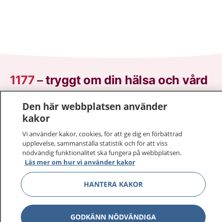
1177
–
tryggt om din hälsa och vård
På 1177.se får du råd om hälsa och information om
Den här webbplatsen använder
sjukdomar och vilka mottagningar du kan kontakta.
kakor
Logga in för att läsa din journal och göra dina
Vi använder kakor, cookies, för att ge dig en förbättrad
vårdärenden. Ring telefonnummer 1177 för
upplevelse, sammanställa statistik och för att viss
sjukvårdsrådgivning dygnet runt.
nödvändig funktionalitet ska fungera på webbplatsen.
Läs mer om hur vi använder kakor
1177 ger dig råd när du vill må bättre.
HANTERA KAKOR
GODKÄNN NÖDVÄNDIGA