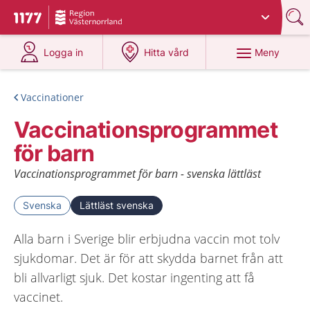
Du har valt region
Västernorrland
.
Till startsidan för 1177
på 1177.se
på 1177.se
Meny
Logga in
Hitta vård
Vaccinationer
Vaccinationsprogrammet
för barn
Vaccinationsprogrammet för barn - svenska lättläst
Svenska
Lättläst svenska
Alla barn i Sverige blir erbjudna vaccin mot tolv
sjukdomar. Det är för att skydda barnet från att
bli allvarligt sjuk. Det kostar ingenting att få
vaccinet.