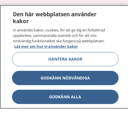
1177
–
tryggt om din hälsa och vård
Den här webbplatsen använder
kakor
På 1177.se får du råd om hälsa och information om
sjukdomar och vilka mottagningar du kan kontakta.
Vi använder kakor, cookies, för att ge dig en förbättrad
upplevelse, sammanställa statistik och för att viss
Logga in för att läsa din journal och göra dina
nödvändig funktionalitet ska fungera på webbplatsen.
vårdärenden. Ring telefonnummer 1177 för
Läs mer om hur vi använder kakor
sjukvårdsrådgivning dygnet runt.
1177 ger dig råd när du vill må bättre.
HANTERA KAKOR
GODKÄNN NÖDVÄNDIGA
Visa inn
1177 på flera språk
GODKÄNN ALLA
Visa inn
Om 1177
Visa inn
Kontakt