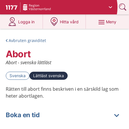
Du har valt region
Västernorrland
.
Till startsidan för 1177
på 1177.se
på 1177.se
Meny
Logga in
Hitta vård
Avbruten graviditet
Abort
Abort - svenska lättläst
Svenska
Lättläst svenska
Rätten till abort finns beskriven i en särskild lag som
heter abortlagen.
Boka en tid