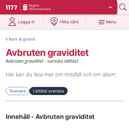
Du har valt region
Västernorrland
.
Till startsidan för 1177
på 1177.se
på 1177.se
Meny
Logga in
Hitta vård
Barn & gravid
Avbruten graviditet
Avbruten graviditet - svenska lättläst
Här kan du läsa mer om missfall och om abort.
Svenska
Lättläst svenska
Innehåll - Avbruten graviditet