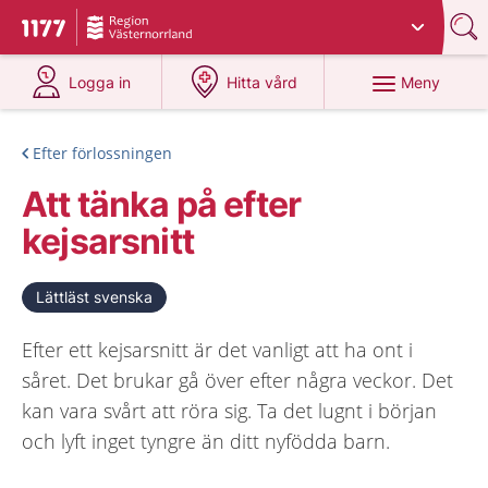
Du har valt region
Västernorrland
.
Till startsidan för 1177
på 1177.se
på 1177.se
Meny
Logga in
Hitta vård
Efter förlossningen
Att tänka på efter
kejsarsnitt
Lättläst svenska
Efter ett kejsarsnitt är det vanligt att ha ont i
såret. Det brukar gå över efter några veckor. Det
kan vara svårt att röra sig. Ta det lugnt i början
och lyft inget tyngre än ditt nyfödda barn.