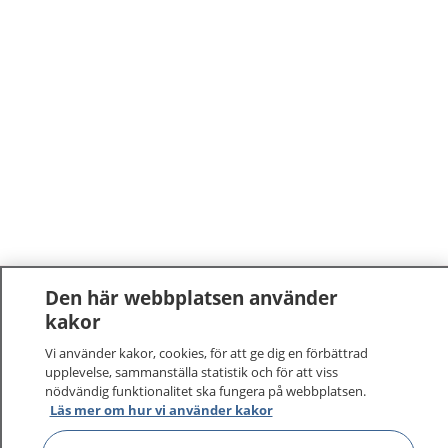
Den här webbplatsen använder
1177
–
tryggt om din hälsa och vård
kakor
Vi använder kakor, cookies, för att ge dig en förbättrad
På 1177.se får du råd om hälsa och information om
upplevelse, sammanställa statistik och för att viss
sjukdomar och vilka mottagningar du kan kontakta.
nödvändig funktionalitet ska fungera på webbplatsen.
Läs mer om hur vi använder kakor
Logga in för att läsa din journal och göra dina
vårdärenden. Ring telefonnummer 1177 för