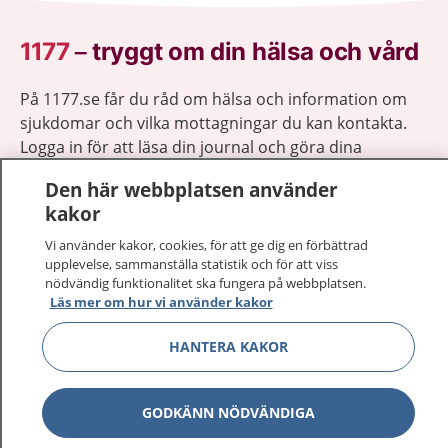
1177
–
tryggt om din hälsa och vård
På 1177.se får du råd om hälsa och information om
sjukdomar och vilka mottagningar du kan kontakta.
Logga in för att läsa din journal och göra dina
vårdärenden. Ring telefonnummer 1177 för
Den här webbplatsen använder
sjukvårdsrådgivning dygnet runt.
kakor
1177 ger dig råd när du vill må bättre.
Vi använder kakor, cookies, för att ge dig en förbättrad
upplevelse, sammanställa statistik och för att viss
nödvändig funktionalitet ska fungera på webbplatsen.
Läs mer om hur vi använder kakor
Visa inn
HANTERA KAKOR
1177 på flera språk
Visa inn
Om 1177
GODKÄNN NÖDVÄNDIGA