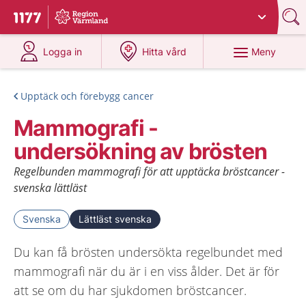
Du har valt region
Värmland
.
Till startsidan för 1177
på 1177.se
på 1177.se
Meny
Logga in
Hitta vård
Upptäck och förebygg cancer
Mammografi -
undersökning av brösten
Regelbunden mammografi för att upptäcka bröstcancer -
svenska lättläst
Svenska
Lättläst svenska
Du kan få brösten undersökta regelbundet med
mammografi när du är i en viss ålder. Det är för
att se om du har sjukdomen bröstcancer.