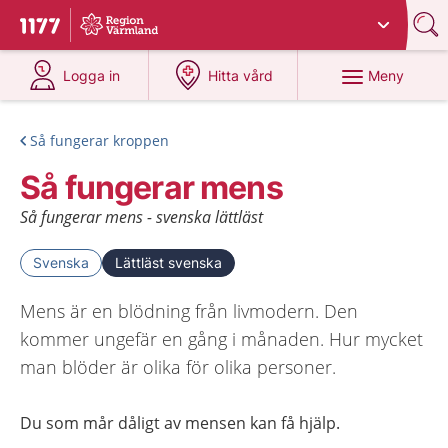
Du har valt region
Värmland
.
Till startsidan för 1177
på 1177.se
på 1177.se
Meny
Logga in
Hitta vård
Så fungerar kroppen
Så fungerar mens
Så fungerar mens - svenska lättläst
Svenska
Lättläst svenska
Mens är en blödning från livmodern. Den
kommer ungefär en gång i månaden. Hur mycket
man blöder är olika för olika personer.
Du som mår dåligt av mensen kan få hjälp
.