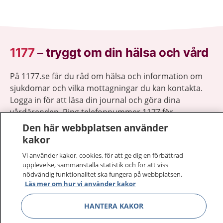
1177
–
tryggt om din hälsa och vård
På 1177.se får du råd om hälsa och information om
sjukdomar och vilka mottagningar du kan kontakta.
Logga in för att läsa din journal och göra dina
vårdärenden. Ring telefonnummer 1177 för
sjukvårdsrådgivning dygnet runt.
Den här webbplatsen använder
1177 ger dig råd när du vill må bättre.
kakor
Vi använder kakor, cookies, för att ge dig en förbättrad
upplevelse, sammanställa statistik och för att viss
nödvändig funktionalitet ska fungera på webbplatsen.
Läs mer om hur vi använder kakor
Visa inn
1177 på flera språk
HANTERA KAKOR