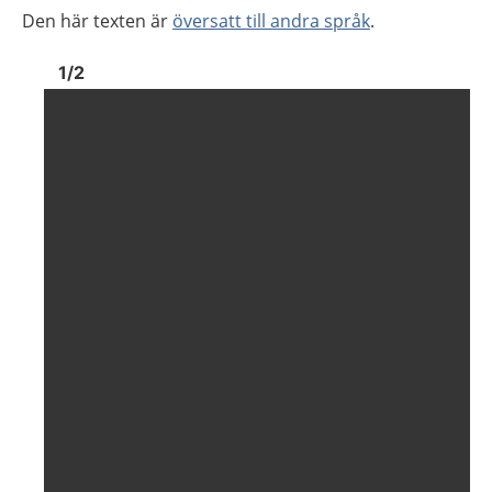
Den här texten är
översatt till andra språk
.
Bild
1
Bild
1
1
/
2
Visa föregående bild
Visa n