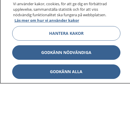
På 1177.se får du råd om hälsa och information om
Vi använder kakor, cookies, för att ge dig en förbättrad
sjukdomar och vilka mottagningar du kan kontakta.
upplevelse, sammanställa statistik och för att viss
Logga in för att läsa din journal och göra dina
nödvändig funktionalitet ska fungera på webbplatsen.
Läs mer om hur vi använder kakor
vårdärenden. Ring telefonnummer 1177 för
sjukvårdsrådgivning dygnet runt.
HANTERA KAKOR
1177 ger dig råd när du vill må bättre.
GODKÄNN NÖDVÄNDIGA
GODKÄNN ALLA
Visa inn
1177 på flera språk
Visa inn
Om 1177
Visa inn
Kontakt
Behandling av personuppgifter