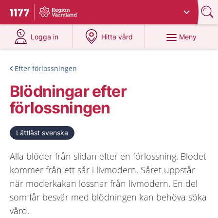
Du har valt region
Värmland
.
Till startsidan för 1177
på 1177.se
på 1177.se
Meny
Logga in
Hitta vård
Efter förlossningen
Blödningar efter
förlossningen
Lättläst svenska
Alla blöder från slidan efter en förlossning. Blodet
kommer från ett sår i livmodern. Såret uppstår
när moderkakan lossnar från livmodern. En del
som får besvär med blödningen kan behöva söka
vård.