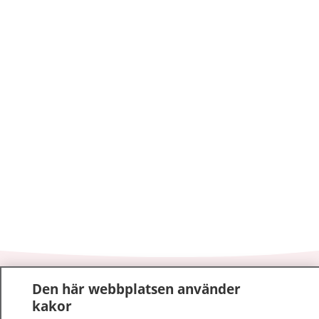
1177
–
tryggt om din hälsa och vård
Den här webbplatsen använder
kakor