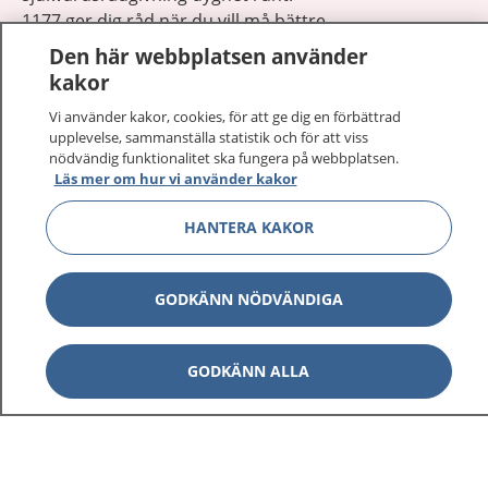
1177 ger dig råd när du vill må bättre.
Den här webbplatsen använder
kakor
Vi använder kakor, cookies, för att ge dig en förbättrad
upplevelse, sammanställa statistik och för att viss
Visa inn
nödvändig funktionalitet ska fungera på webbplatsen.
1177 på flera språk
Läs mer om hur vi använder kakor
Visa inn
Om 1177
HANTERA KAKOR
Visa inn
Kontakt
GODKÄNN NÖDVÄNDIGA
Behandling av personuppgifter
GODKÄNN ALLA
Hantering av kakor
Inställningar för kakor