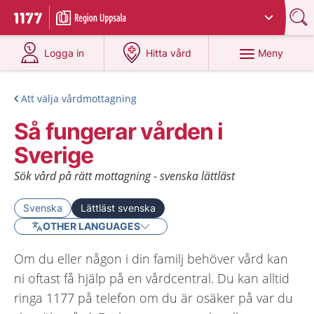
Du har valt region
Uppsala län
.
Till startsidan för 1177
på 1177.se
på 1177.se
Meny
Logga in
Hitta vård
Att välja vårdmottagning
Så fungerar vården i
Sverige
Sök vård på rätt mottagning - svenska lättläst
Svenska
Lättläst svenska
OTHER LANGUAGES
Om du eller någon i din familj behöver vård kan
ni oftast få hjälp på en vårdcentral. Du kan alltid
ringa 1177 på telefon om du är osäker på var du