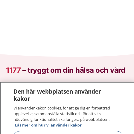
1177
–
tryggt om din hälsa och vård
På 1177.se får du råd om hälsa och information om
Den här webbplatsen använder
sjukdomar och vilka mottagningar du kan kontakta.
kakor
Logga in för att läsa din journal och göra dina
vårdärenden. Ring telefonnummer 1177 för
Vi använder kakor, cookies, för att ge dig en förbättrad
sjukvårdsrådgivning dygnet runt.
upplevelse, sammanställa statistik och för att viss
nödvändig funktionalitet ska fungera på webbplatsen.
1177 ger dig råd när du vill må bättre.
Läs mer om hur vi använder kakor