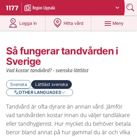
Du har valt region
Uppsala län
.
Till startsidan för 1177
på 1177.se
på 1177.se
Meny
Logga in
Hitta vård
Så fungerar tandvården i
Sverige
Vad kostar tandvård? - svenska lättläst
Svenska
Lättläst svenska
OTHER LANGUAGES
Tandvård är ofta dyrare än annan vård. Jämför
vad tandvården kostar innan du väljer tandläkare
eller tandhygienist. Hur mycket du behöver betala
beror bland annat på hur gammal du är och vilka