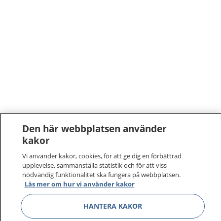
Den här webbplatsen använder
kakor
Vi använder kakor, cookies, för att ge dig en förbättrad
upplevelse, sammanställa statistik och för att viss
nödvändig funktionalitet ska fungera på webbplatsen.
Läs mer om hur vi använder kakor
1177
–
tryggt om din hälsa och vård
HANTERA KAKOR
På 1177.se får du råd om hälsa och information om