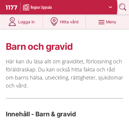
Du har valt region
Uppsala län
.
Till startsidan för 1177
på 1177.se
på 1177.se
Meny
Logga in
Hitta vård
Barn och gravid
Här kan du läsa allt om graviditet, förlossning och
föräldraskap. Du kan också hitta fakta och råd
om barns hälsa, utveckling, rättigheter, sjukdomar
och vård.
Innehåll - Barn & gravid