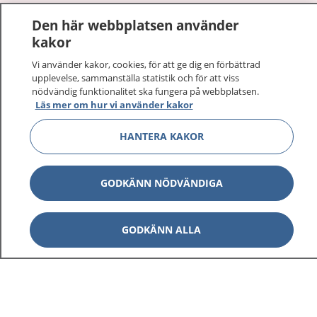
1177
–
tryggt om din hälsa och vård
Den här webbplatsen använder
kakor
På 1177.se får du råd om hälsa och information om
sjukdomar och vilka mottagningar du kan kontakta.
Vi använder kakor, cookies, för att ge dig en förbättrad
upplevelse, sammanställa statistik och för att viss
Logga in för att läsa din journal och göra dina
nödvändig funktionalitet ska fungera på webbplatsen.
vårdärenden. Ring telefonnummer 1177 för
Läs mer om hur vi använder kakor
sjukvårdsrådgivning dygnet runt.
1177 ger dig råd när du vill må bättre.
HANTERA KAKOR
GODKÄNN NÖDVÄNDIGA
Visa inn
1177 på flera språk
GODKÄNN ALLA
Visa inn
Om 1177
Visa inn
Kontakt