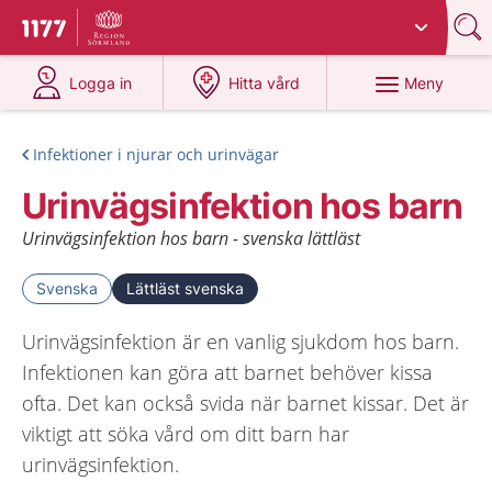
Du har valt region
Sörmland
.
Till startsidan för 1177
på 1177.se
på 1177.se
Meny
Logga in
Hitta vård
Infektioner i njurar och urinvägar
Urinvägsinfektion hos barn
Urinvägsinfektion hos barn - svenska lättläst
Svenska
Lättläst svenska
Urinvägsinfektion är en vanlig sjukdom hos barn.
Infektionen kan göra att barnet behöver kissa
ofta. Det kan också svida när barnet kissar. Det är
viktigt att söka vård om ditt barn har
urinvägsinfektion.