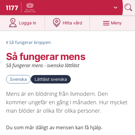
Du har valt region
Sörmland
.
Till startsidan för 1177
på 1177.se
på 1177.se
Meny
Logga in
Hitta vård
Så fungerar kroppen
Så fungerar mens
Så fungerar mens - svenska lättläst
Svenska
Lättläst svenska
Mens är en blödning från livmodern. Den
kommer ungefär en gång i månaden. Hur mycket
man blöder är olika för olika personer.
Du som mår dåligt av mensen kan få hjälp
.