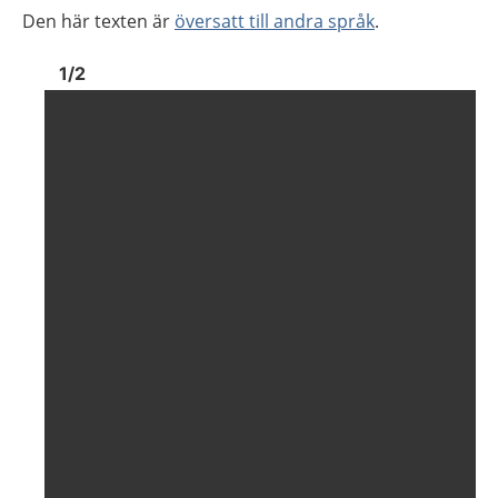
Den här texten är
översatt till andra språk
.
Bild
1
Bild
1
1
/
2
Visa föregående bild
Visa n