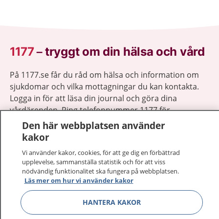
1177
–
tryggt om din hälsa och vård
På 1177.se får du råd om hälsa och information om
sjukdomar och vilka mottagningar du kan kontakta.
Logga in för att läsa din journal och göra dina
vårdärenden. Ring telefonnummer 1177 för
sjukvårdsrådgivning dygnet runt.
Den här webbplatsen använder
1177 ger dig råd när du vill må bättre.
kakor
Vi använder kakor, cookies, för att ge dig en förbättrad
upplevelse, sammanställa statistik och för att viss
nödvändig funktionalitet ska fungera på webbplatsen.
Läs mer om hur vi använder kakor
Visa inn
1177 på flera språk
HANTERA KAKOR