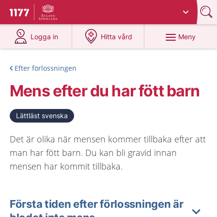
Du har valt region
Sörmland
.
Till startsidan för 1177
på 1177.se
på 1177.se
Meny
Logga in
Hitta vård
Efter förlossningen
Mens efter du har fött barn
Lättläst svenska
Det är olika när mensen kommer tillbaka efter att
man har fött barn. Du kan bli gravid innan
mensen har kommit tillbaka.
Första tiden efter förlossningen är