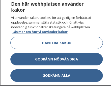
1177
–
tryggt om din hälsa och vård
Den här webbplatsen använder
kakor
På 1177.se får du råd om hälsa och information om
Vi använder kakor, cookies, för att ge dig en förbättrad
sjukdomar och vilka mottagningar du kan kontakta.
upplevelse, sammanställa statistik och för att viss
Logga in för att läsa din journal och göra dina
nödvändig funktionalitet ska fungera på webbplatsen.
vårdärenden. Ring telefonnummer 1177 för
Läs mer om hur vi använder kakor
sjukvårdsrådgivning dygnet runt.
1177 ger dig råd när du vill må bättre.
HANTERA KAKOR
GODKÄNN NÖDVÄNDIGA
Visa inn
1177 på flera språk
GODKÄNN ALLA
Visa inn
Om 1177
Visa inn
Kontakt