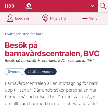
Du har valt region
Skåne
.
Till startsidan för 1177
på 1177.se
på 1177.se
Meny
Logga in
Hitta vård
Vård och stöd för barn
Besök på
barnavårdscentralen, BVC
Besök på barnavårdscentralen, BVC - svenska lättläst
Svenska
Lättläst svenska
Barnavårdscentralen är en mottagning för barn
upp till sex år. Där undersöker personalen hur
barnet mår och utvecklas. Du kan ställa frågor
om allt som har med barn och att vara förälder