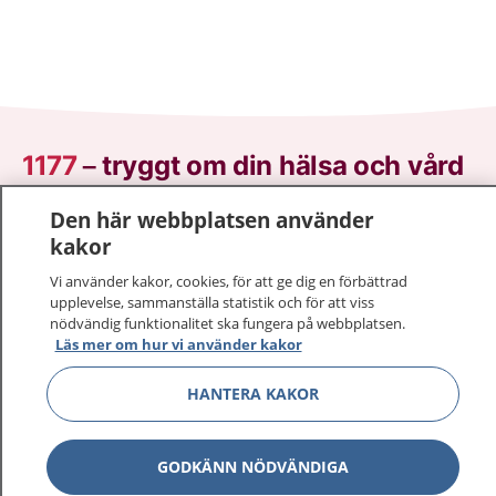
1177
–
tryggt om din hälsa och vård
Den här webbplatsen använder
På 1177.se får du råd om hälsa och information om
kakor
sjukdomar och vilka mottagningar du kan kontakta.
Logga in för att läsa din journal och göra dina
Vi använder kakor, cookies, för att ge dig en förbättrad
vårdärenden. Ring telefonnummer 1177 för
upplevelse, sammanställa statistik och för att viss
sjukvårdsrådgivning dygnet runt.
nödvändig funktionalitet ska fungera på webbplatsen.
Läs mer om hur vi använder kakor
1177 ger dig råd när du vill må bättre.
HANTERA KAKOR
GODKÄNN NÖDVÄNDIGA
Visa inn