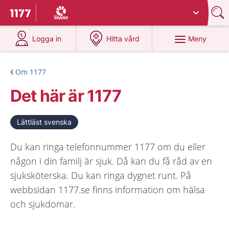
Du har valt region
Skåne
.
Till startsidan för 1177
på 1177.se
på 1177.se
Meny
Logga in
Hitta vård
Om 1177
Det här är 1177
Lättläst svenska
Du kan ringa telefonnummer 1177 om du eller
någon i din familj är sjuk. Då kan du få råd av en
sjuksköterska. Du kan ringa dygnet runt. På
webbsidan 1177.se finns information om hälsa
och sjukdomar.