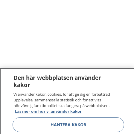
Den här webbplatsen använder
kakor
1177
–
tryggt om din hälsa och vård
Vi använder kakor, cookies, för att ge dig en förbättrad
På 1177.se får du råd om hälsa och information om
upplevelse, sammanställa statistik och för att viss
nödvändig funktionalitet ska fungera på webbplatsen.
sjukdomar och vilka mottagningar du kan kontakta.
Läs mer om hur vi använder kakor
Logga in för att läsa din journal och göra dina
vårdärenden. Ring telefonnummer 1177 för
HANTERA KAKOR
sjukvårdsrådgivning dygnet runt.