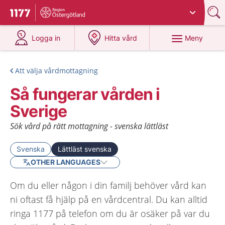
Du har valt region
Östergötland
.
Till startsidan för 1177
på 1177.se
på 1177.se
Meny
Logga in
Hitta vård
Att välja vårdmottagning
Så fungerar vården i
Sverige
Sök vård på rätt mottagning - svenska lättläst
Svenska
Lättläst svenska
OTHER LANGUAGES
Om du eller någon i din familj behöver vård kan
ni oftast få hjälp på en vårdcentral. Du kan alltid
ringa 1177 på telefon om du är osäker på var du