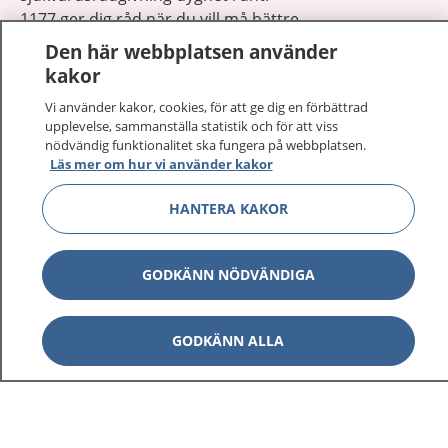
1177 ger dig råd när du vill må bättre.
Den här webbplatsen använder
kakor
Vi använder kakor, cookies, för att ge dig en förbättrad
upplevelse, sammanställa statistik och för att viss
Visa inn
nödvändig funktionalitet ska fungera på webbplatsen.
1177 på flera språk
Läs mer om hur vi använder kakor
Visa inn
Om 1177
HANTERA KAKOR
Visa inn
Kontakt
GODKÄNN NÖDVÄNDIGA
Behandling av personuppgifter
GODKÄNN ALLA
Hantering av kakor
Inställningar för kakor