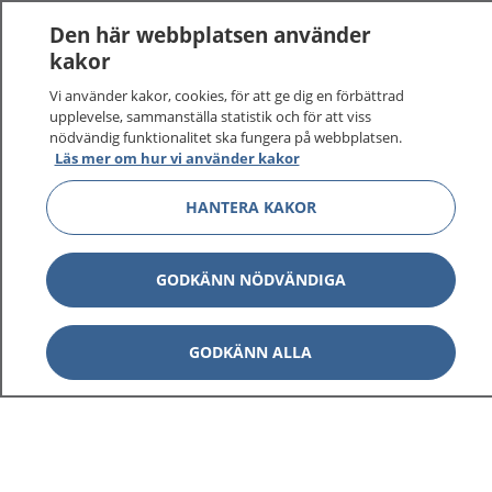
1177
–
tryggt om din hälsa och vård
Den här webbplatsen använder
kakor
På 1177.se får du råd om hälsa och information om
sjukdomar och vilka mottagningar du kan kontakta.
Vi använder kakor, cookies, för att ge dig en förbättrad
upplevelse, sammanställa statistik och för att viss
Logga in för att läsa din journal och göra dina
nödvändig funktionalitet ska fungera på webbplatsen.
vårdärenden. Ring telefonnummer 1177 för
Läs mer om hur vi använder kakor
sjukvårdsrådgivning dygnet runt.
1177 ger dig råd när du vill må bättre.
HANTERA KAKOR
GODKÄNN NÖDVÄNDIGA
Visa inn
1177 på flera språk
GODKÄNN ALLA
Visa inn
Om 1177
Visa inn
Kontakt