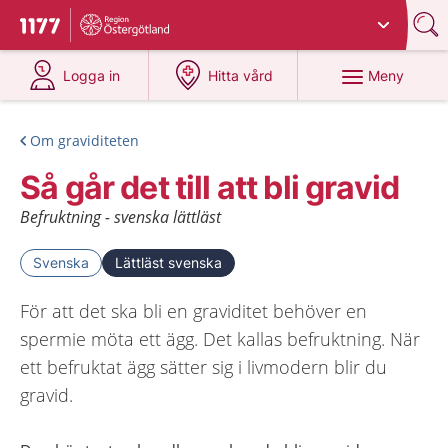
Du har valt region
Östergötland
.
Till startsidan för 1177
på 1177.se
på 1177.se
Meny
Logga in
Hitta vård
Om graviditeten
Så går det till att bli gravid
Befruktning - svenska lättläst
Svenska
Lättläst svenska
För att det ska bli en graviditet behöver en
spermie möta ett ägg. Det kallas befruktning. När
ett befruktat ägg sätter sig i livmodern blir du
gravid.