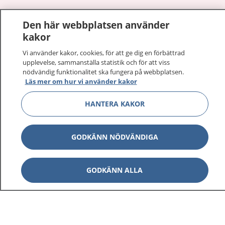
1177
–
tryggt om din hälsa och vård
Den här webbplatsen använder
kakor
På 1177.se får du råd om hälsa och information om
sjukdomar och vilka mottagningar du kan kontakta.
Vi använder kakor, cookies, för att ge dig en förbättrad
upplevelse, sammanställa statistik och för att viss
Logga in för att läsa din journal och göra dina
nödvändig funktionalitet ska fungera på webbplatsen.
vårdärenden. Ring telefonnummer 1177 för
Läs mer om hur vi använder kakor
sjukvårdsrådgivning dygnet runt.
1177 ger dig råd när du vill må bättre.
HANTERA KAKOR
GODKÄNN NÖDVÄNDIGA
Visa inn
1177 på flera språk
GODKÄNN ALLA
Visa inn
Om 1177
Visa inn
Kontakt