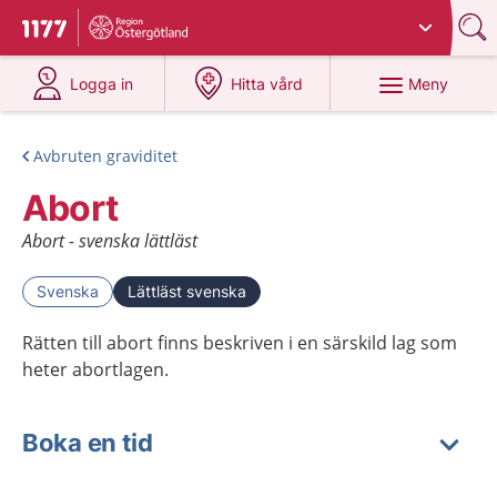
Du har valt region
Östergötland
.
Till startsidan för 1177
på 1177.se
på 1177.se
Meny
Logga in
Hitta vård
Avbruten graviditet
Abort
Abort - svenska lättläst
Svenska
Lättläst svenska
Rätten till abort finns beskriven i en särskild lag som
heter abortlagen.
Boka en tid