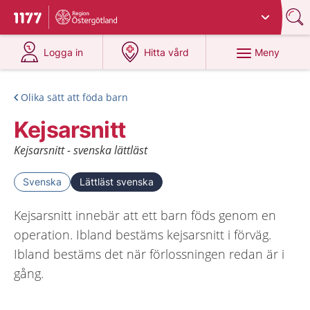
Du har valt region
Östergötland
.
Till startsidan för 1177
på 1177.se
på 1177.se
Meny
Logga in
Hitta vård
Olika sätt att föda barn
Kejsarsnitt
Kejsarsnitt - svenska lättläst
Svenska
Lättläst svenska
Kejsarsnitt innebär att ett barn föds genom en
operation. Ibland bestäms kejsarsnitt i förväg.
Ibland bestäms det när förlossningen redan är i
gång.