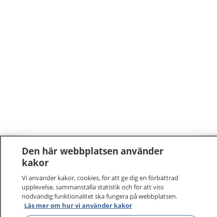
Den här webbplatsen använder
1177
–
tryggt om din hälsa och vård
kakor
Vi använder kakor, cookies, för att ge dig en förbättrad
På 1177.se får du råd om hälsa och information om
upplevelse, sammanställa statistik och för att viss
sjukdomar och vilka mottagningar du kan kontakta.
nödvändig funktionalitet ska fungera på webbplatsen.
Logga in för att läsa din journal och göra dina
Läs mer om hur vi använder kakor