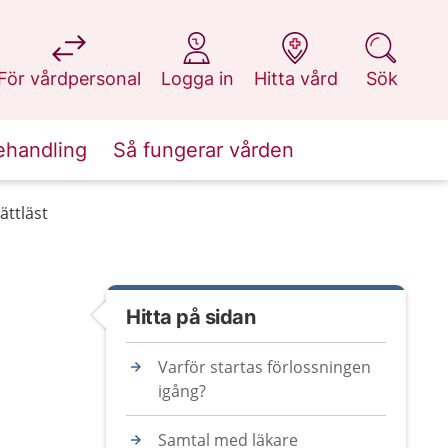
på 1177.se
på 1177.se
på 1177.se
på 1177.se
För vårdpersonal
Logga in
Hitta vård
Sök
ehandling
Så fungerar vården
ättläst
Hitta på sidan
Varför startas förlossningen
igång?
Samtal med läkare