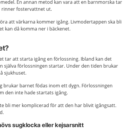
äkemedel. En annan metod kan vara att en barnmorska tar
 rinner fostervattnet ut.
öra att värkarna kommer igång. Livmodertappen ska bli
et kan då komma ner i bäckenet.
et?
et tar att starta igång en förlossning. Ibland kan det
nan själva förlossningen startar. Under den tiden brukar
å sjukhuset.
ng brukar barnet födas inom ett dygn. Förlossningen
m den inte hade startats igång.
e bli mer komplicerad för att den har blivit igångsatt.
d.
hövs sugklocka eller kejsarsnitt