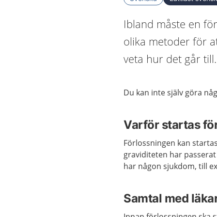
Ibland måste en för
olika metoder för a
veta hur det går till.
Du kan inte själv göra någ
Varför startas f
Förlossningen kan startas
graviditeten har passerat
har någon sjukdom, till 
Samtal med läka
Innan förlossningen ska s