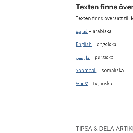
Texten finns öve
Texten finns översatt till 
لعربية
– arabiska
English
– engelska
فارسی
– persiska
Soomaali
– somaliska
ትግርኛ
– tigrinska
TIPSA & DELA ARTI