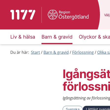
Till startsidan för 1177
Du 
Välj
Liv & hälsa
Barn & gravid
Olyckor & sk
Du är här:
Start
Barn & gravid
Förlossning
Olika s
Igångsät
förlossn
Igångsättning av förlossning
Svenska
Lättläst svens