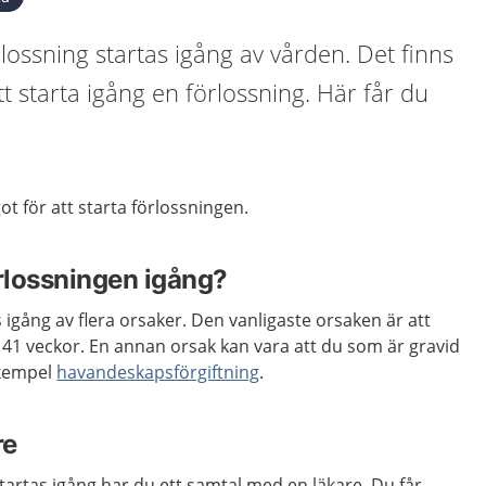
lossning startas igång av vården. Det finns
tt starta igång en förlossning. Här får du
ot för att starta förlossningen.
örlossningen igång?
 igång av flera orsaker. Den vanligaste orsaken är att
 41 veckor. En annan orsak kan vara att du som är gravid
exempel
havandeskapsförgiftning
.
re
tartas igång har du ett samtal med en läkare. Du får