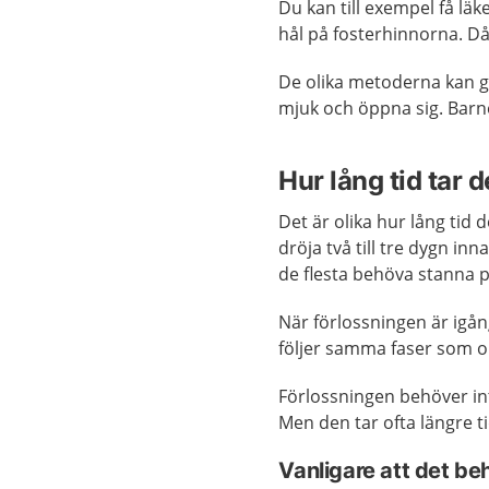
Du kan till exempel få l
hål på fosterhinnorna. Då
De olika metoderna kan g
mjuk och öppna sig. Barn
Hur lång tid tar d
Det är olika hur lång tid d
dröja två till tre dygn in
de flesta behöva stanna p
När förlossningen är igå
följer samma faser som o
Förlossningen behöver int
Men den tar ofta längre ti
Vanligare att det be