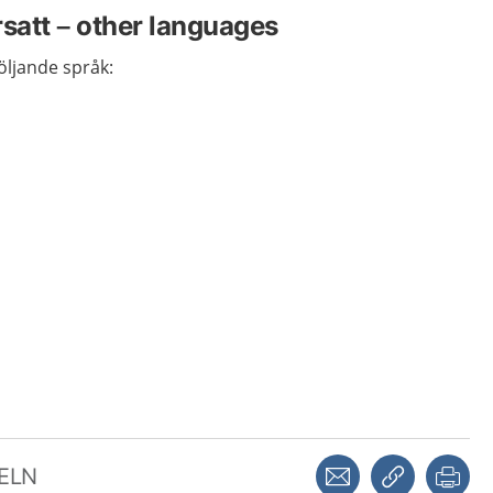
rsatt – other languages
följande språk:
Dela via mejl
Kopiera län
Skr
KELN