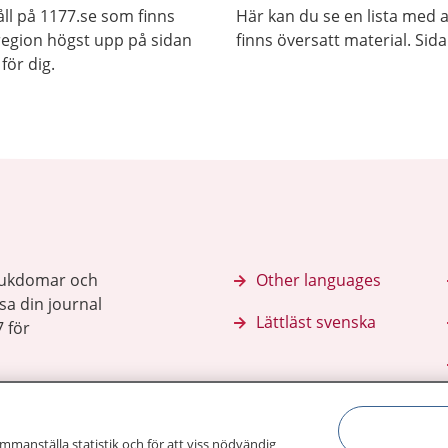
ll på 1177.se som finns
Här kan du se en lista med 
j region högst upp på sidan
finns översatt material. Sid
för dig.
sjukdomar och
Other languages
sa din journal
Lättläst svenska
 för
ammanställa statistik och för att viss nödvändig