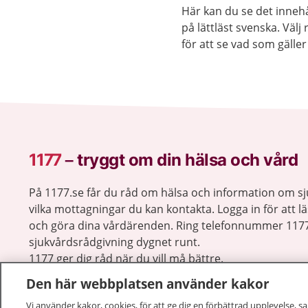
Här kan du se det innehå
på lättläst svenska. Väl
för att se vad som gäller 
1177
–
tryggt om din hälsa och vård
På 1177.se får du råd om hälsa och information om 
vilka mottagningar du kan kontakta. Logga in för att lä
och göra dina vårdärenden. Ring telefonnummer 1177
sjukvårdsrådgivning dygnet runt.
1177 ger dig råd när du vill må bättre.
Den här webbplatsen använder kakor
Vi använder kakor, cookies, för att ge dig en förbättrad upplevelse, s