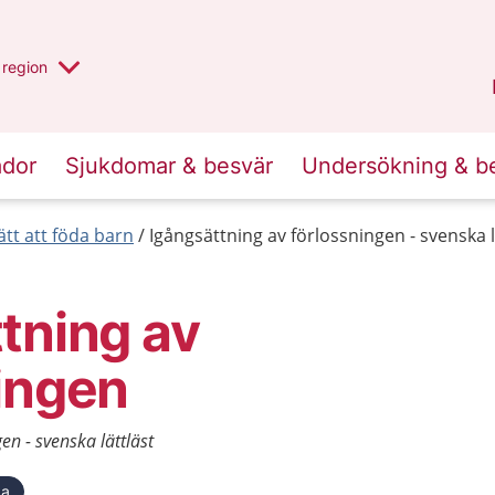
har valt region
en annan
region
Östergötland
.
ador
Sjukdomar & besvär
Undersökning & b
ätt att föda barn
Igångsättning av förlossningen - svenska l
tning av
ingen
en - svenska lättläst
ka