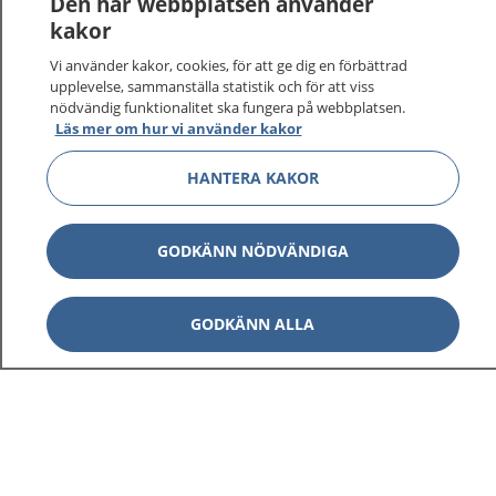
Den här webbplatsen använder
kakor
På 1177.se får du råd om hälsa och information om
Vi använder kakor, cookies, för att ge dig en förbättrad
sjukdomar och vilka mottagningar du kan kontakta.
upplevelse, sammanställa statistik och för att viss
Logga in för att läsa din journal och göra dina
nödvändig funktionalitet ska fungera på webbplatsen.
vårdärenden. Ring telefonnummer 1177 för
Läs mer om hur vi använder kakor
sjukvårdsrådgivning dygnet runt.
1177 ger dig råd när du vill må bättre.
HANTERA KAKOR
GODKÄNN NÖDVÄNDIGA
Visa inn
GODKÄNN ALLA
1177 på flera språk
Visa inn
Om 1177
Visa inn
Kontakt