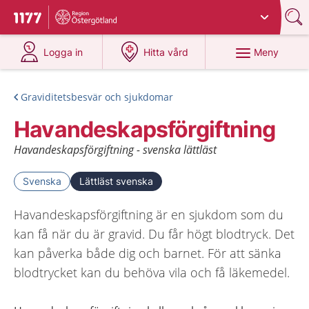
Du har valt region
Östergötland
.
Till startsidan för 1177
på 1177.se
på 1177.se
Meny
Logga in
Hitta vård
Graviditetsbesvär och sjukdomar
Havandeskapsförgiftning
Havandeskapsförgiftning - svenska lättläst
Svenska
Lättläst svenska
Havandeskapsförgiftning är en sjukdom som du
kan få när du är gravid. Du får högt blodtryck. Det
kan påverka både dig och barnet. För att sänka
blodtrycket kan du behöva vila och få läkemedel.