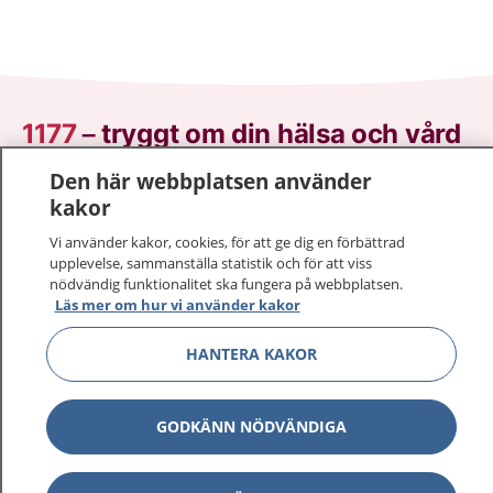
1177
–
tryggt om din hälsa och vård
Den här webbplatsen använder
På 1177.se får du råd om hälsa och information om
kakor
sjukdomar och vilka mottagningar du kan kontakta.
Logga in för att läsa din journal och göra dina
Vi använder kakor, cookies, för att ge dig en förbättrad
upplevelse, sammanställa statistik och för att viss
vårdärenden. Ring telefonnummer 1177 för
nödvändig funktionalitet ska fungera på webbplatsen.
sjukvårdsrådgivning dygnet runt.
Läs mer om hur vi använder kakor
1177 ger dig råd när du vill må bättre.
HANTERA KAKOR
GODKÄNN NÖDVÄNDIGA
Visa inn
1177 på flera språk