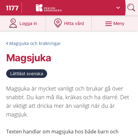
Du har valt region
Kronoberg
.
Till startsidan för 1177
på 1177.se
på 1177.se
Meny
Logga in
Hitta vård
Magsjuka och kräkningar
Magsjuka
Lättläst svenska
Magsjuka är mycket vanligt och brukar gå över
snabbt. Du kan må illa, kräkas och ha diarré. Det
är viktigt att dricka mer än vanligt när du är
magsjuk.
Texten handlar om magsjuka hos både barn och