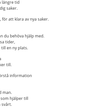
 längre tid
dig saker.
för att klara av nya saker.
kan du behöva hjälp med.
sa tider,
till en ny plats.
a
r till.
örstå information
od man.
om hjälper till
 svårt.