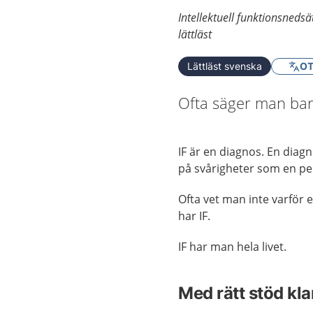
Intellektuell funktionsneds
lättläst
Lättläst svenska
OT
Ofta säger man bara
IF är en diagnos. En diag
på svårigheter som en pe
Ofta vet man inte varför 
har IF.
IF har man hela livet.
Med rätt stöd kl