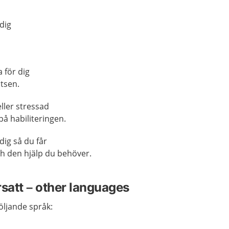
 dig
a för dig
tsen.
ller stressad
å habiliteringen.
dig så du får
och den hjälp du behöver.
rsatt – other languages
följande språk: