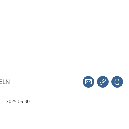
Dela via mejl
Kopiera län
Skr
KELN
2025-06-30