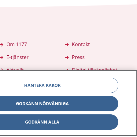
Om 1177
Kontakt
E-tjänster
Press
Aktuellt
Digital tillgänglighet
HANTERA KAKOR
GODKÄNN NÖDVÄNDIGA
GODKÄNN ALLA
Inställningar för kakor
av personuppgifter
Hantering av kakor