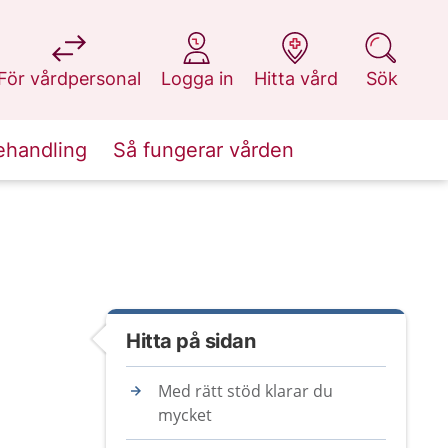
på 1177.se
på 1177.se
på 1177.se
på 1177.se
För vårdpersonal
Logga in
Hitta vård
Sök
ehandling
Så fungerar vården
Hitta på sidan
Med rätt stöd klarar du
mycket