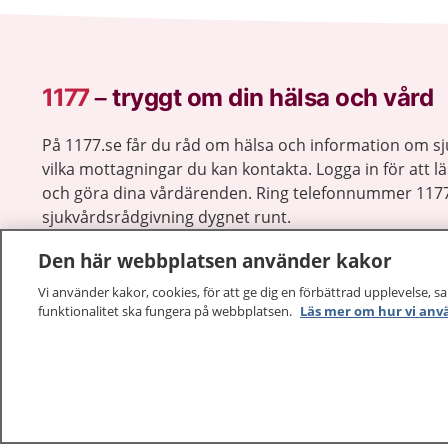
1177
–
tryggt om din hälsa och vård
På 1177.se får du råd om hälsa och information om 
vilka mottagningar du kan kontakta. Logga in för att lä
och göra dina vårdärenden. Ring telefonnummer 1177
sjukvårdsrådgivning dygnet runt.
1177 ger dig råd när du vill må bättre.
Den här webbplatsen använder kakor
Vi använder kakor, cookies, för att ge dig en förbättrad upplevelse, s
funktionalitet ska fungera på webbplatsen.
Läs mer om hur vi anv
1177 – en tjänst från
Inera.