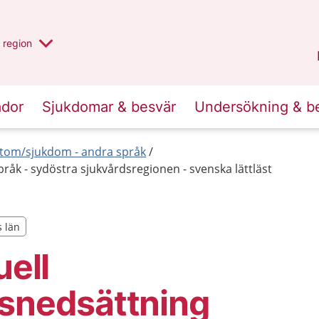
har valt region
en annan
region
Jönköpings län
.
ador
Sjukdomar & besvär
Undersökning & b
tom/sjukdom - andra språk
pråk - sydöstra sjukvårdsregionen - svenska lättläst
s län
s län
uell
nsnedsättning