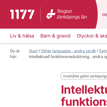
Till startsidan för 1177
Du 
Välj
Liv & hälsa
Barn & gravid
Olyckor & sk
Du är
Start
Other languages - andra språk
Sym
här:
Intellektuell funktionsnedsättning - andra s
Innehållet gäller Jönköping
Innehållet gäller Jönköping
Intellekt
funktio