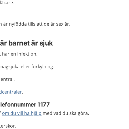
läkare.
 är nyfödda tills att de är sex år.
är barnet är sjuk
har en infektion.
magsjuka eller förkylning.
central.
dcentraler
.
telefonnummer 1177
7
om du vill ha hjälp
med vad du ska göra.
terskor.