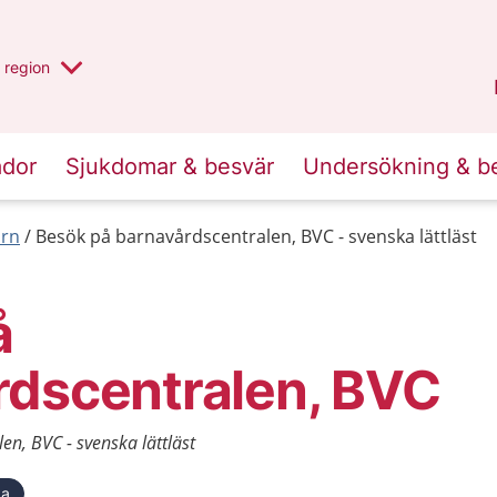
har valt region
en annan
region
Jönköpings län
.
ador
Sjukdomar & besvär
Undersökning & b
arn
Besök på barnavårdscentralen, BVC - svenska lättläst
å
rdscentralen, BVC
n, BVC - svenska lättläst
ka