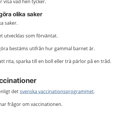
år visa vad hen tycker.
göra olika saker
ka saker.
et utvecklas som förväntat.
 göra bestäms utifrån hur gammal barnet är.
t rita, sparka till en boll eller trä pärlor på en tråd.
accinationer
enligt det
svenska vaccinationsprogrammet
.
ar frågor om vaccinationen.