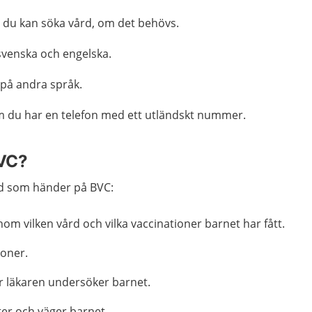
r du kan söka vård, om det behövs.
svenska och engelska.
p på andra språk.
m du har en telefon med ett utländskt nummer.
BVC?
ad som händer på BVC:
om vilken vård och vilka vaccinationer barnet har fått.
ioner.
er läkaren undersöker barnet.
er och väger barnet.