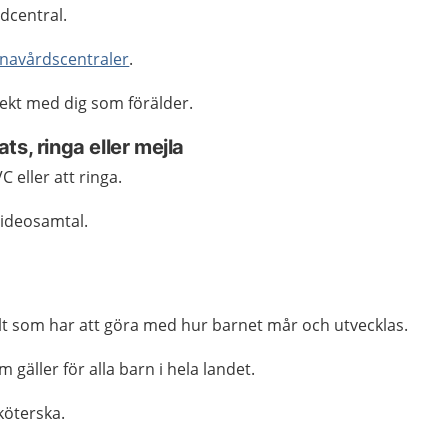
rdcentral.
rnavårdscentraler
.
rekt med dig som förälder.
ts, ringa eller mejla
C eller att ringa.
videosamtal.
lt som har att göra med hur barnet mår och utvecklas.
 gäller för alla barn i hela landet.
köterska.