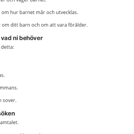
d om hur barnet mår och utvecklas.
r om ditt barn och om att vara förälder.
 vad ni behöver
 detta:
as.
sammans.
h sover.
esöken
samtalet.