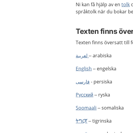
Ni kan få hjälp av en
tolk
o
språktolk när du bokar b
Texten finns öve
Texten finns översatt till 
لعربية
– arabiska
English
– engelska
فارسى
- persiska
Pусский
– ryska
Soomaali
– somaliska
ትግርኛ
– tigrinska