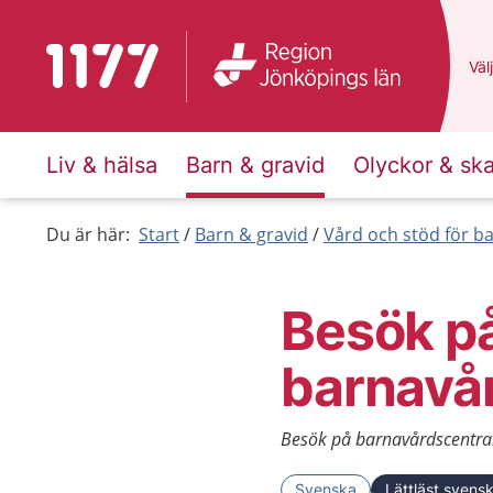
Till startsidan för 1177
Du 
Välj
Liv & hälsa
Barn & gravid
Olyckor & sk
Du är här:
Start
Barn & gravid
Vård och stöd för b
Besök p
barnavå
Besök på barnavårdscentrale
Svenska
Lättläst svens