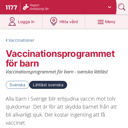
Du har valt region
Jönköpings län
.
Till startsidan för 1177
på 1177.se
på 1177.se
Meny
Logga in
Hitta vård
Vaccinationer
Vaccinationsprogrammet
för barn
Vaccinationsprogrammet för barn - svenska lättläst
Svenska
Lättläst svenska
Alla barn i Sverige blir erbjudna vaccin mot tolv
sjukdomar. Det är för att skydda barnet från att
bli allvarligt sjuk. Det kostar ingenting att få
vaccinet.