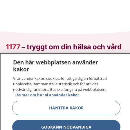
1177
–
tryggt om din hälsa och vård
På 1177.se får du råd om hälsa och information om
Den här webbplatsen använder
sjukdomar och vilka mottagningar du kan kontakta.
kakor
Logga in för att läsa din journal och göra dina
Vi använder kakor, cookies, för att ge dig en förbättrad
vårdärenden. Ring telefonnummer 1177 för
upplevelse, sammanställa statistik och för att viss
sjukvårdsrådgivning dygnet runt.
nödvändig funktionalitet ska fungera på webbplatsen.
Läs mer om hur vi använder kakor
1177 ger dig råd när du vill må bättre.
HANTERA KAKOR
GODKÄNN NÖDVÄNDIGA