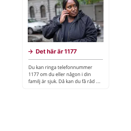
Det här är 1177
Du kan ringa telefonnummer
1177 om du eller någon i din
familj är sjuk. Då kan du få råd av
en sjuksköterska. Du kan ringa
dygnet runt. På webbsidan
1177.se finns information om
hälsa och sjukdomar.