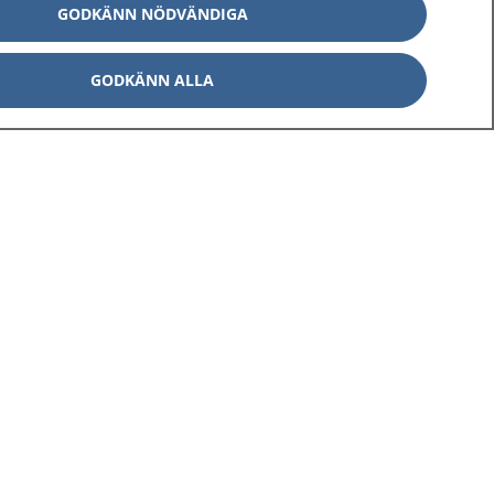
GODKÄNN NÖDVÄNDIGA
GODKÄNN ALLA
Om 1177
Kontakt
E-tjänster
Press
Aktuellt
Digital tillgänglighet
Inställningar för kakor
av personuppgifter
Hantering av kakor