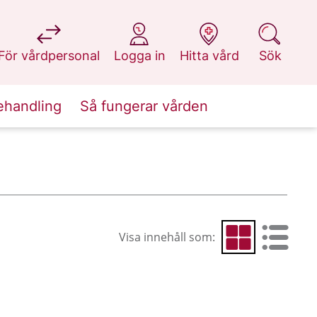
på 1177.se
på 1177.se
på 1177.se
på 1177.se
För vårdpersonal
Logga in
Hitta vård
Sök
ehandling
Så fungerar vården
Visa innehåll som:
Visa som rutnät
Visa som 