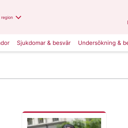
har valt region
en annan
region
Jönköpings län
.
ador
Sjukdomar & besvär
Undersökning & b