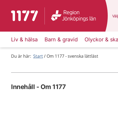
Till startsidan för 1177
Du 
Välj
Liv & hälsa
Barn & gravid
Olyckor & sk
Du är här:
Start
Om 1177 - svenska lättläst
Innehåll - Om 1177