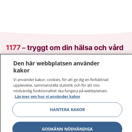
1177
–
tryggt om din hälsa och vård
På 1177.se får du råd om hälsa och information om
Den här webbplatsen använder
sjukdomar och vilka mottagningar du kan kontakta.
kakor
Logga in för att läsa din journal och göra dina
Vi använder kakor, cookies, för att ge dig en förbättrad
vårdärenden. Ring telefonnummer 1177 för
upplevelse, sammanställa statistik och för att viss
sjukvårdsrådgivning dygnet runt.
nödvändig funktionalitet ska fungera på webbplatsen.
Läs mer om hur vi använder kakor
1177 ger dig råd när du vill må bättre.
HANTERA KAKOR
GODKÄNN NÖDVÄNDIGA