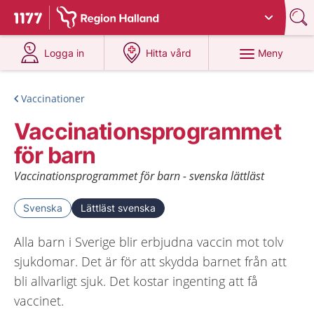
Du har valt region
Halland
.
Till startsidan för 1177
på 1177.se
på 1177.se
Meny
Logga in
Hitta vård
Vaccinationer
Vaccinationsprogrammet
för barn
Vaccinationsprogrammet för barn - svenska lättläst
Svenska
Lättläst svenska
Alla barn i Sverige blir erbjudna vaccin mot tolv
sjukdomar. Det är för att skydda barnet från att
bli allvarligt sjuk. Det kostar ingenting att få
vaccinet.