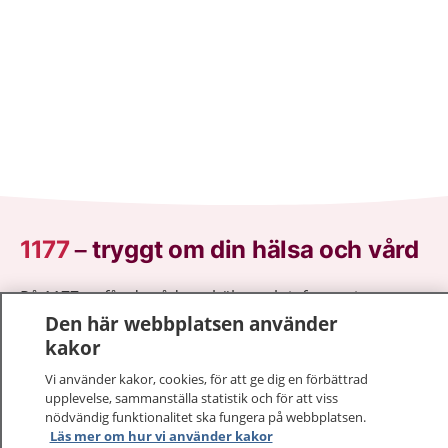
1177
–
tryggt om din hälsa och vård
På 1177.se får du råd om hälsa och information om
sjukdomar och vilka mottagningar du kan kontakta.
Den här webbplatsen använder
Logga in för att läsa din journal och göra dina
kakor
vårdärenden. Ring telefonnummer 1177 för
Vi använder kakor, cookies, för att ge dig en förbättrad
sjukvårdsrådgivning dygnet runt.
upplevelse, sammanställa statistik och för att viss
1177 ger dig råd när du vill må bättre.
nödvändig funktionalitet ska fungera på webbplatsen.
Läs mer om hur vi använder kakor