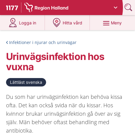
Du har valt region
Halland
.
Till startsidan för 1177
på 1177.se
på 1177.se
Meny
Logga in
Hitta vård
Infektioner i njurar och urinvägar
Urinvägsinfektion hos
vuxna
Lättläst svenska
Du som har urinvägsinfektion kan behöva kissa
ofta. Det kan också svida när du kissar. Hos
kvinnor brukar urinvägsinfektion gå över av sig
själv. Män behöver oftast behandling med
antibiotika.