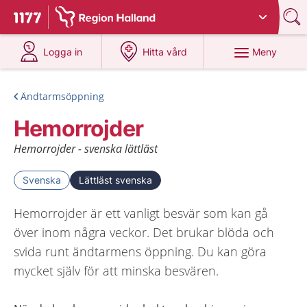
Du har valt region
Halland
.
Till startsidan för 1177
på 1177.se
på 1177.se
Meny
Logga in
Hitta vård
Ändtarmsöppning
Hemorrojder
Hemorrojder - svenska lättläst
Svenska
Lättläst svenska
Hemorrojder är ett vanligt besvär som kan gå
över inom några veckor. Det brukar blöda och
svida runt ändtarmens öppning. Du kan göra
mycket själv för att minska besvären.