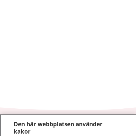
1177
–
tryggt om din hälsa och vård
Den här webbplatsen använder
kakor