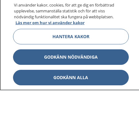
På 1177.se får du råd om hälsa och information om
Vi använder kakor, cookies, för att ge dig en förbättrad
sjukdomar och vilka mottagningar du kan kontakta.
upplevelse, sammanställa statistik och för att viss
Logga in för att läsa din journal och göra dina
nödvändig funktionalitet ska fungera på webbplatsen.
Läs mer om hur vi använder kakor
vårdärenden. Ring telefonnummer 1177 för
sjukvårdsrådgivning dygnet runt.
HANTERA KAKOR
1177 ger dig råd när du vill må bättre.
GODKÄNN NÖDVÄNDIGA
GODKÄNN ALLA
Visa inn
1177 på flera språk
Visa inn
Om 1177
Visa inn
Kontakt
Behandling av personuppgifter