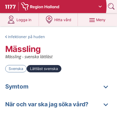
Du har valt region
Halland
.
Till startsidan för 1177
på 1177.se
på 1177.se
Meny
Logga in
Hitta vård
Infektioner på huden
Mässling
Mässling - svenska lättläst
Svenska
Lättläst svenska
Symtom
När och var ska jag söka vård?