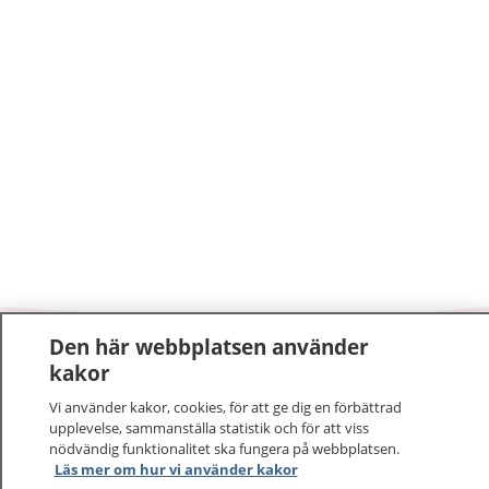
Den här webbplatsen använder
1177
–
tryggt om din hälsa och vård
kakor
Vi använder kakor, cookies, för att ge dig en förbättrad
På 1177.se får du råd om hälsa och information om
upplevelse, sammanställa statistik och för att viss
sjukdomar och vilka mottagningar du kan kontakta.
nödvändig funktionalitet ska fungera på webbplatsen.
Logga in för att läsa din journal och göra dina
Läs mer om hur vi använder kakor