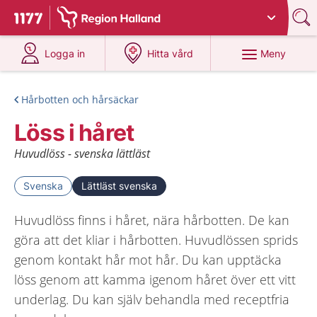
Du har valt region
Halland
.
Till startsidan för 1177
på 1177.se
på 1177.se
Meny
Logga in
Hitta vård
Hårbotten och hårsäckar
Löss i håret
Huvudlöss - svenska lättläst
Svenska
Lättläst svenska
Huvudlöss finns i håret, nära hårbotten. De kan
göra att det kliar i hårbotten. Huvudlössen sprids
genom kontakt hår mot hår. Du kan upptäcka
löss genom att kamma igenom håret över ett vitt
underlag. Du kan själv behandla med receptfria