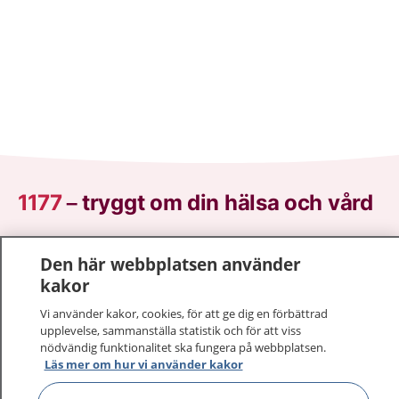
1177
–
tryggt om din hälsa och vård
På 1177.se får du råd om hälsa och information om
Den här webbplatsen använder
sjukdomar och vilka mottagningar du kan kontakta.
kakor
Logga in för att läsa din journal och göra dina
vårdärenden. Ring telefonnummer 1177 för
Vi använder kakor, cookies, för att ge dig en förbättrad
sjukvårdsrådgivning dygnet runt.
upplevelse, sammanställa statistik och för att viss
nödvändig funktionalitet ska fungera på webbplatsen.
1177 ger dig råd när du vill må bättre.
Läs mer om hur vi använder kakor