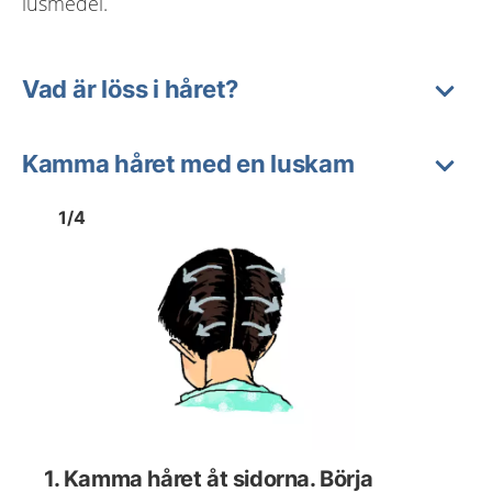
lusmedel.
Vad är löss i håret?
Kamma håret med en luskam
Bild
1
Bild
1
1
/
4
Visa föregående bild
Visa n
1. Kamma håret åt sidorna. Börja