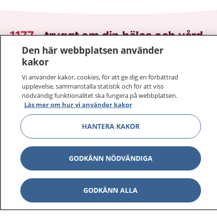
1177
–
tryggt om din hälsa och vård
Den här webbplatsen använder
På 1177.se får du råd om hälsa och information om
kakor
sjukdomar och vilka mottagningar du kan kontakta.
Vi använder kakor, cookies, för att ge dig en förbättrad
Logga in för att läsa din journal och göra dina
upplevelse, sammanställa statistik och för att viss
vårdärenden. Ring telefonnummer 1177 för
nödvändig funktionalitet ska fungera på webbplatsen.
sjukvårdsrådgivning dygnet runt.
Läs mer om hur vi använder kakor
1177 ger dig råd när du vill må bättre.
HANTERA KAKOR
GODKÄNN NÖDVÄNDIGA
Visa inn
1177 på flera språk
GODKÄNN ALLA
Visa inn
Om 1177