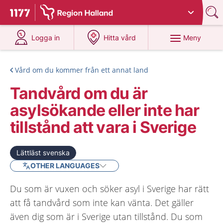
Du har valt region
Halland
.
Till startsidan för 1177
på 1177.se
på 1177.se
Meny
Logga in
Hitta vård
Vård om du kommer från ett annat land
Tandvård om du är
asylsökande eller inte har
tillstånd att vara i Sverige
Lättläst svenska
OTHER LANGUAGES
Du som är vuxen och söker asyl i Sverige har rätt
att få tandvård som inte kan vänta. Det gäller
även dig som är i Sverige utan tillstånd. Du som