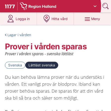
Du har valt region
Halland
.
Till startsidan för 1177
på 1177.se
på 1177.se
Meny
Logga in
Hitta vård
Lagar i vården
Prover i vården sparas
Prover i vården sparas - svenska lättläst
Svenska
Lättläst svenska
Du kan behöva lämna prover när du undersöks i
vården. Ett vanligt prov är blodprov. Ibland kan
prover behöva sparas. De sparas för att din vård
ska bli så bra och säker som möjligt.