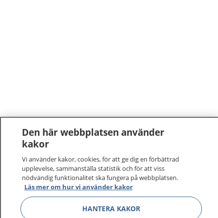
Den här webbplatsen använder
kakor
1177
–
tryggt om din hälsa och vård
Vi använder kakor, cookies, för att ge dig en förbättrad
På 1177.se får du råd om hälsa och information om
upplevelse, sammanställa statistik och för att viss
nödvändig funktionalitet ska fungera på webbplatsen.
sjukdomar och vilka mottagningar du kan kontakta.
Läs mer om hur vi använder kakor
Logga in för att läsa din journal och göra dina
vårdärenden. Ring telefonnummer 1177 för
HANTERA KAKOR
sjukvårdsrådgivning dygnet runt.