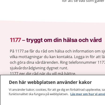
för att se vad som gäller 
1177
–
tryggt om din hälsa och vård
På 1177.se får du råd om hälsa och information om 
vilka mottagningar du kan kontakta. Logga in för att lä
och göra dina vårdärenden. Ring telefonnummer 1177
sjukvårdsrådgivning dygnet runt.
1177 ger dig råd när du vill må bättre.
Den här webbplatsen använder kakor
Vi använder kakor, cookies, för att ge dig en förbättrad upplevelse, s
funktionalitet ska fungera på webbplatsen.
Läs mer om hur vi anv