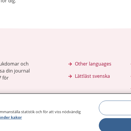
för dig.
sjukdomar och
Other languages
sa din journal
Lättläst svenska
 för
ammanställa statistik och för att viss nödvändig
änder kakor