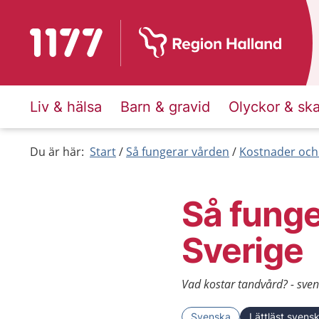
Till startsidan för 1177
Liv & hälsa
Barn & gravid
Olyckor & sk
Du är här:
Start
Så fungerar vården
Kostnader och
Så funge
Sverige
Vad kostar tandvård? - sven
Svenska
Lättläst svens