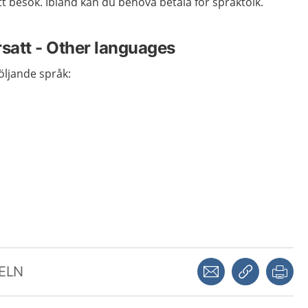
tt besök. Ibland kan du behöva betala för språktolk.
rsatt - Other languages
 följande språk:
Dela via mejl
Kopiera län
Skr
KELN