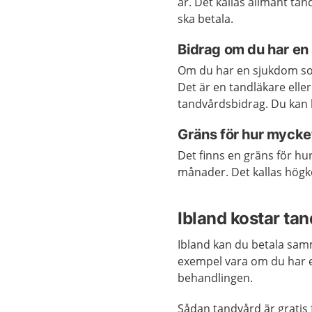
är. Det kallas allmänt tan
ska betala.
Bidrag om du har en
Om du har en sjukdom som
Det är en tandläkare ell
tandvårdsbidrag. Du kan b
Gräns för hur mycke
Det finns en gräns för hu
månader. Det kallas högk
Ibland kostar ta
Ibland kan du betala samm
exempel vara om du har 
behandlingen.
Sådan tandvård är gratis 