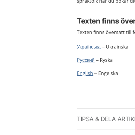
språktolk när du bokar di
Texten finns öve
Texten finns översatt till
Українська
– Ukrainska
Pусский
– Ryska
English
– Engelska
TIPSA & DELA ARTI