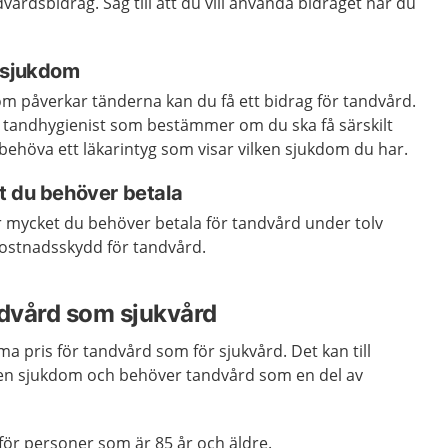
dvårdsbidrag. Säg till att du vill använda bidraget när du
 sjukdom
 påverkar tänderna kan du få ett bidrag för tandvård.
er tandhygienist som bestämmer om du ska få särskilt
ehöva ett läkarintyg som visar vilken sjukdom du har.
t du behöver betala
r mycket du behöver betala för tandvård under tolv
ostnadsskydd för tandvård.
ndvård som sjukvård
a pris för tandvård som för sjukvård. Det kan till
en sjukdom och behöver tandvård som en del av
för personer som är 85 år och äldre.