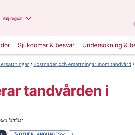
Du har valt region
Välj
en annan
region
Halland
.
ador
Sjukdomar & besvär
Undersökning & b
 ersättningar
Kostnader och ersättningar inom tandvård
rar tandvården i
ska lättläst
ka
OTHER LANGUAGES