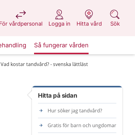
på 1177.se
på 1177.se
på 1177.se
på 1177.se
För vårdpersonal
Logga in
Hitta vård
Sök
ehandling
Så fungerar vården
Vad kostar tandvård? - svenska lättläst
Hitta på sidan
Hur söker jag tandvård?
Gratis för barn och ungdomar