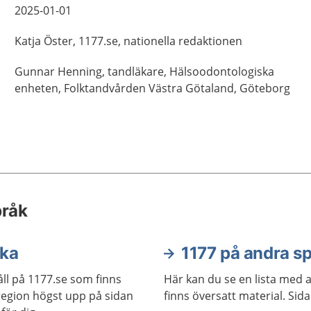
2025-01-01
Katja
Öster,
1177.se, nationella redaktionen
Gunnar
Henning,
tandläkare,
Hälsoodontologiska
enheten, Folktandvården Västra Götaland,
Göteborg
pråk
ska
1177 på andra s
ll på 1177.se som finns
Här kan du se en lista med 
j region högst upp på sidan
finns översatt material. Sid