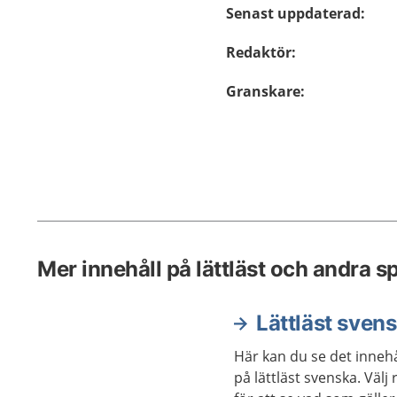
Senast uppdaterad
:
Redaktör
:
Granskare
:
Mer innehåll på lättläst och andra s
Lättläst sven
Här kan du se det innehå
på lättläst svenska. Väl