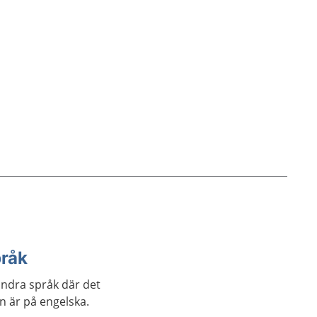
pråk
andra språk där det
an är på engelska.