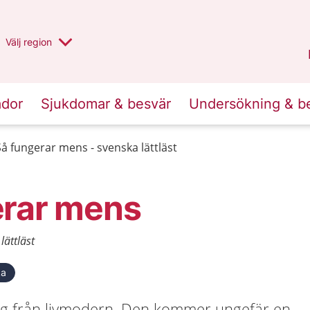
Du har valt region
Välj
en annan
region
Halland
.
ador
Sjukdomar & besvär
Undersökning & b
Så fungerar mens - svenska lättläst
erar mens
lättläst
ka
ng från livmodern. Den kommer ungefär en