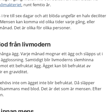
klimakteriet
, runt femtio år.
i tre till sex dagar och att blöda ungefär en halv deciliter
Mensen kan komma vid olika tider varje gång, eller
ånad. Det är olika för olika personer.
od från livmodern
 många ägg. Varje månad mognar ett ägg och släpps ut i
r ägglossning. Samtidigt blir livmoderns slemhinna
emot ett befruktat ägg. Ägget kan bli befruktat av
ir en graviditet.
hövs inte om ägget inte blir befruktat. Då släpper
llsammans med blod. Det är det som är mensen. Efter
n.
t innan mens