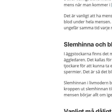
mens när man kommer i
Det är vanligt att ha mens 
blod under hela mensen. 
ungefär samma tid varje m
Slemhinna och bl
I äggstockarna finns det
äggledaren. Det kallas fö
tjockare för att kunna ta 
spermier. Det är så det bl
Slemhinnan i livmodern be
kroppen ut slemhinnan ti
mensen börjar allt om ige
Vanligt må dålig