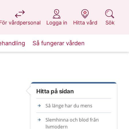
på 1177.se
på 1177.se
på 1177.se
på 1177.se
För vårdpersonal
Logga in
Hitta vård
Sök
ehandling
Så fungerar vården
Hitta på sidan
Så länge har du mens
Slemhinna och blod från
livmodern