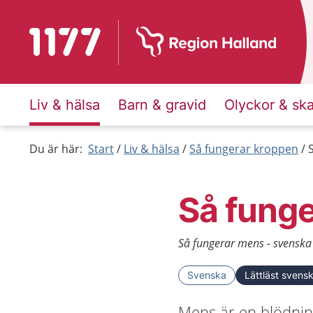
Till startsidan för 1177
Liv & hälsa
Barn & gravid
Olyckor & sk
Du är här:
Start
Liv & hälsa
Så fungerar kroppen
Så fung
Så fungerar mens - svenska 
Svenska
Lättläst svens
Mens är en blödni