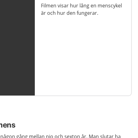
Filmen visar hur lång en menscykel
Filmen visar vad mens är och vad
är och hur den fungerar.
som händer i kroppen.
 mens
s någon gång mellan nio och sexton år. Man slutar ha