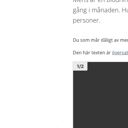
gång i månaden. Hu
personer.
Du som mår dåligt av men
Den här texten är
översat
Bild
1
1
/
2