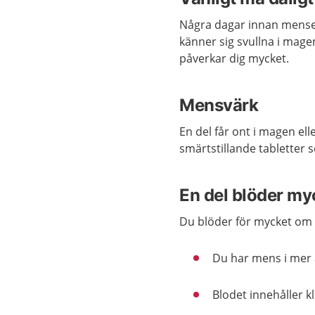
Några dagar i
nnan mensen
känner sig svullna
i magen
påverkar dig mycket.
Mensvärk
En del
får ont i magen el
smärtstillande
tabletter
s
En del blöder my
Du blöder för mycket om 
Du har mens i mer 
Blodet innehåller 