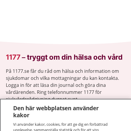
1177
–
tryggt om din hälsa och vård
På 1177.se får du råd om hälsa och information om
sjukdomar och vilka mottagningar du kan kontakta.
Logga in för att läsa din journal och göra dina
vårdärenden. Ring telefonnummer 1177 för
sjukvårdsrådgivning dygnet runt.
1177 ger dig råd när du vill må bättre.
Den här webbplatsen använder
kakor
Vi använder kakor, cookies, för att ge dig en förbättrad
upplevelse, sammanställa statistik och för att viss