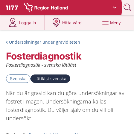
Du har valt region
Halland
.
Till startsidan för 1177
på 1177.se
på 1177.se
Meny
Logga in
Hitta vård
Undersökningar under graviditeten
Fosterdiagnostik
Fosterdiagnostik - svenska lättläst
Svenska
Lättläst svenska
När du är gravid kan du göra undersökningar av
fostret i magen. Undersökningarna kallas
fosterdiagnostik. Du väljer själv om du vill bli
undersökt.