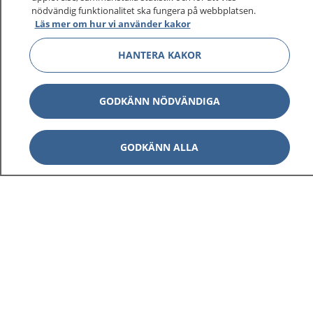
nödvändig funktionalitet ska fungera på webbplatsen.
Läs mer om hur vi använder kakor
Visa inn
1177 på flera språk
HANTERA KAKOR
Visa inn
Om 1177
GODKÄNN NÖDVÄNDIGA
Visa inn
Kontakt
GODKÄNN ALLA
Behandling av personuppgifter
Hantering av kakor
Inställningar för kakor
1177 – en tjänst från
Inera.