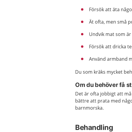
Försök att äta någo
Ät ofta, men små po
Undvik mat som är f
Försök att dricka te
Använd armband me
Du som kräks mycket behöv
Om du behöver få s
Det är ofta jobbigt att må
bättre att prata med någ
barnmorska.
Behandling