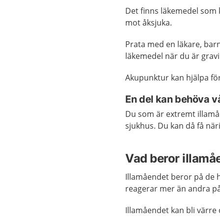
Det finns läkemedel som k
mot åksjuka.
Prata med en läkare, bar
läkemedel när du är gravi
Akupunktur kan hjälpa för
En del kan behöva v
Du som är extremt illamå
sjukhus. Du kan då få när
Vad beror illamå
Illamåendet beror på de 
reagerar mer än andra p
Illamåendet kan bli värre 