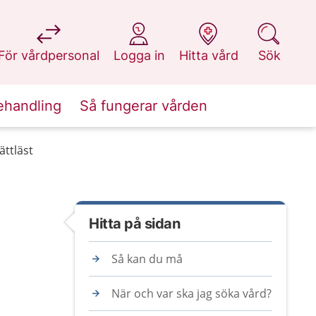
på 1177.se
på 1177.se
på 1177.se
på 1177.se
För vårdpersonal
Logga in
Hitta vård
Sök
ehandling
Så fungerar vården
ättläst
Hitta på sidan
Så kan du må
När och var ska jag söka vård?