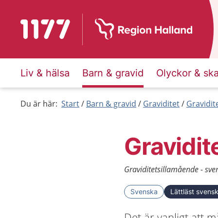
Till startsidan för 1177
Liv & hälsa
Barn & gravid
Olyckor & sk
Du är här:
Start
Barn & gravid
Graviditet
Gravidit
Gravidit
Graviditetsillamående - sven
Svenska
Lättläst svens
Det är vanligt att 