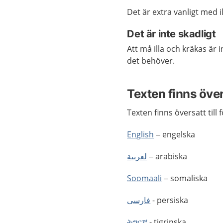
Det är extra vanligt med
Det är inte skadligt
Att må illa och kräkas är i
det behöver.
Texten finns öve
Texten finns översatt till 
English
– engelska
لعربية
– arabiska
Soomaali
– somaliska
فارسی
- persiska
ትግርኛ
- tigrinska