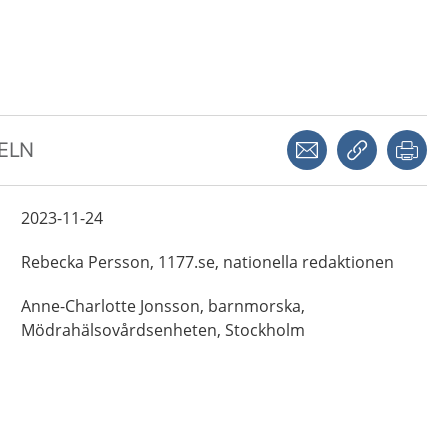
Dela via mejl
Kopiera län
Skr
KELN
2023-11-24
Rebecka
Persson,
1177.se, nationella redaktionen
Anne-Charlotte
Jonsson,
barnmorska,
Mödrahälsovårdsenheten, Stockholm