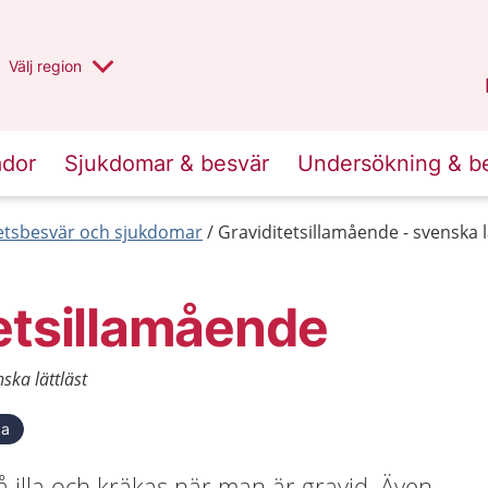
Du har valt region
Välj
en annan
region
Halland
.
ador
Sjukdomar & besvär
Undersökning & b
etsbesvär och sjukdomar
Graviditetsillamående - svenska l
etsillamående
ska lättläst
ka
må illa och kräkas när man är gravid. Även