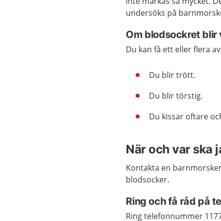
inte märkas så mycket. Det
undersöks på barnmorsk
Om blodsockret blir 
Du kan få ett eller flera 
Du blir trött.
Du blir törstig.
Du kissar oftare oc
När och var ska 
Kontakta en barnmorskemo
blodsocker.
Ring och få råd på 
Ring telefonnummer 117