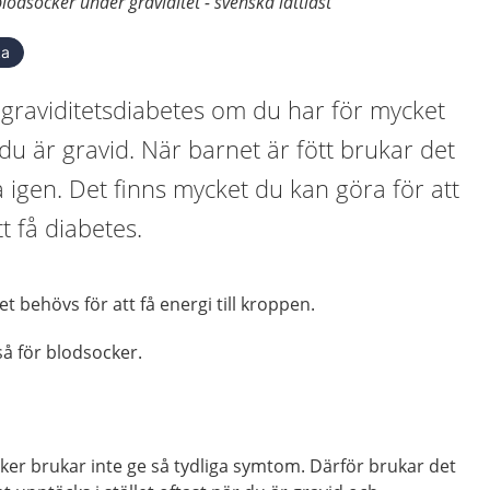
lodsocker under graviditet - svenska lättläst
ka
 graviditetsdiabetes om du har för mycket
 du är gravid. När barnet är fött brukar det
a igen. Det finns mycket du kan göra för att
t få diabetes.
et behövs för att få energi till kroppen.
så för blodsocker.
ker brukar inte ge så tydliga symtom. Därför brukar det