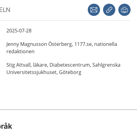
Dela via mejl
Kopiera län
Skr
KELN
2025-07-28
Jenny
Magnusson Österberg,
1177.se, nationella
redaktionen
Stig
Attvall,
läkare,
Diabetescentrum, Sahlgrenska
Universitetssjukhuset,
Göteborg
pråk