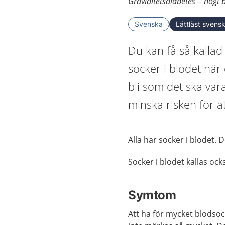
Graviditetsdiabetes – högt b
Svenska
Lättläst svens
Du kan få så kallad
socker i blodet när
bli som det ska var
minska risken för at
Alla har socker i blodet. D
Socker i blodet kallas ock
Symtom
Att ha för mycket blodsoc