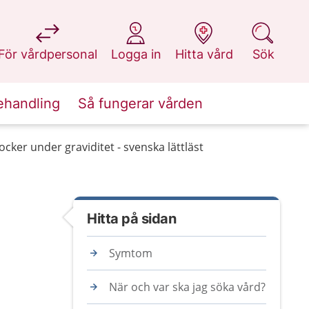
på 1177.se
på 1177.se
på 1177.se
på 1177.se
För vårdpersonal
Logga in
Hitta vård
Sök
ehandling
Så fungerar vården
cker under graviditet - svenska lättläst
Hitta på sidan
Symtom
När och var ska jag söka vård?