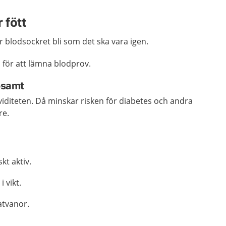
r fött
r blodsockret bli som det
ska vara igen.
 för att lämna blodprov.
sosamt
iditeten. Då minskar risken för diabetes och andra
re.
kt aktiv.
i vikt.
tvanor.