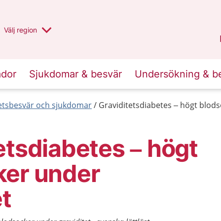
Du har valt region
Välj
en annan
region
Halland
.
ador
Sjukdomar & besvär
Undersökning & b
etsbesvär och sjukdomar
Graviditetsdiabetes – högt blodso
etsdiabetes – högt
ker under
et