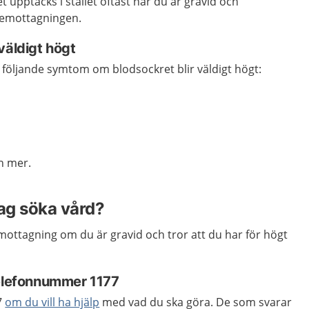
 upptäcks i stället oftast när du är gravid och
emottagningen.
väldigt högt
av följande symtom om blodsockret blir väldigt högt:
h mer.
jag söka vård?
ttagning om du är gravid och tror att du har för högt
telefonnummer 1177
7
om du vill ha hjälp
med vad du ska göra. De som svarar