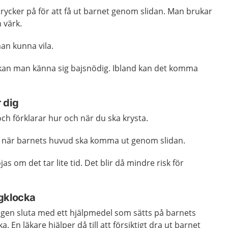
 trycker på för att få ut barnet genom slidan. Man brukar
n värk.
an kunna vila.
kan man känna sig bajsnödig. Ibland kan det komma
r dig
och förklarar hur och när du ska krysta.
a när barnets huvud ska komma ut genom slidan.
as om det tar lite tid. Det blir då mindre risk för
ugklocka
ngen sluta med ett hjälpmedel som sätts på barnets
. En läkare hjälper då till att försiktigt dra ut barnet