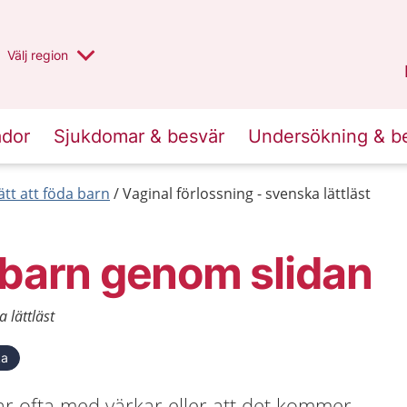
Du har valt region
Välj
en annan
region
Halland
.
ador
Sjukdomar & besvär
Undersökning & b
ätt att föda barn
Vaginal förlossning - svenska lättläst
 barn genom slidan
a lättläst
ka
ar ofta med värkar eller att det kommer