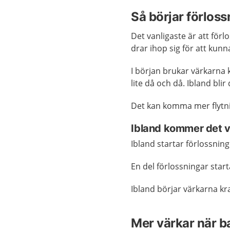
Så börjar förlos
Det vanligaste är att för
drar ihop sig för att kun
I början brukar värkarna
lite då och då. Ibland bli
Det kan komma mer flytni
Ibland kommer det va
Ibland startar förlossnin
En del förlossningar start
Ibland börjar värkarna kr
Mer värkar när b