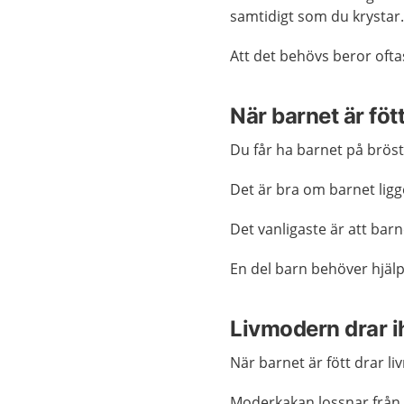
samtidigt som du krystar
Att det behövs beror oftas
När barnet är föt
Du får ha barnet på bröst
Det är bra om barnet lig
Det vanligaste är att barn
En del barn behöver hjäl
Livmodern drar i
När barnet är fött drar l
Moderkakan lossnar från 