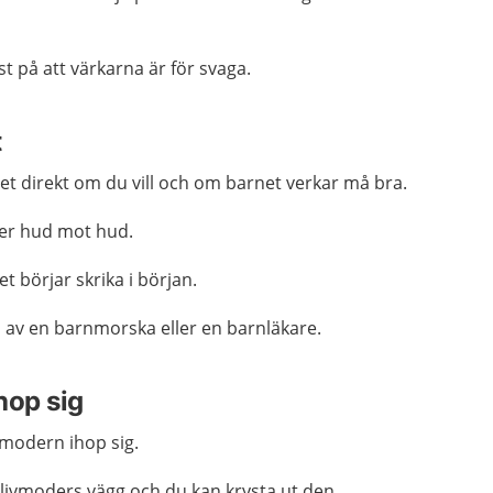
.
t på att värkarna är för svaga.
t
et direkt om du vill och om barnet verkar må bra.
ger hud mot hud.
et börjar skrika i början.
p av en barnmorska eller en barnläkare.
hop sig
ivmodern ihop sig.
livmoders vägg och du kan krysta ut den.