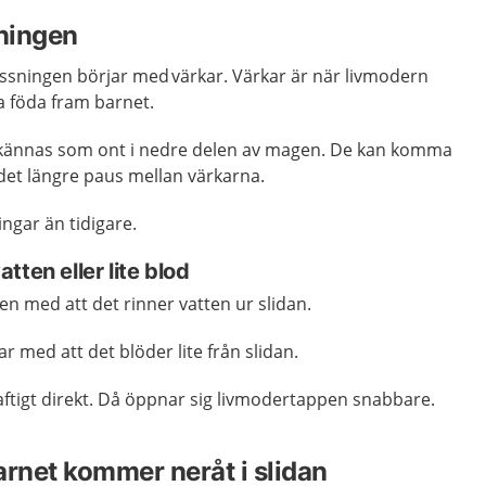
sningen
lossningen börjar med värkar. Värkar är när livmodern
na föda fram barnet.
 kännas som ont i nedre delen av magen. De kan komma
r det längre paus mellan värkarna.
ngar än tidigare.
tten eller lite blod
gen med att det rinner vatten ur slidan.
ar med att det blöder lite från slidan.
aftigt direkt. Då öppnar sig livmodertappen snabbare.
arnet kommer neråt i slidan