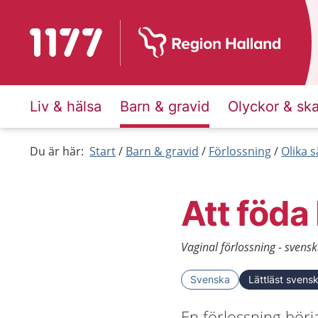
Till startsidan för 1177
Liv & hälsa
Barn & gravid
Olyckor & sk
Du är här:
Start
Barn & gravid
Förlossning
Olika s
Att föda
Vaginal förlossning - svensk
Svenska
Lättläst svens
En förlossning börj