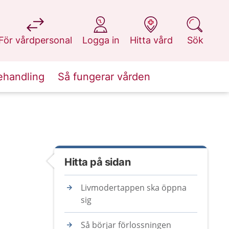
på 1177.se
på 1177.se
på 1177.se
på 1177.se
För vårdpersonal
Logga in
Hitta vård
Sök
ehandling
Så fungerar vården
Hitta på sidan
Livmodertappen ska öppna
sig
Så börjar förlossningen