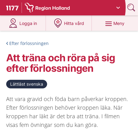
Du har valt region
Halland
.
Till startsidan för 1177
på 1177.se
på 1177.se
Meny
Logga in
Hitta vård
Efter förlossningen
Att träna och röra på sig
efter förlossningen
Lättläst svenska
Att vara gravid och föda barn påverkar kroppen.
Efter förlossningen behöver kroppen läka. När
kroppen har läkt är det bra att träna. I filmen
visas fem övningar som du kan göra.