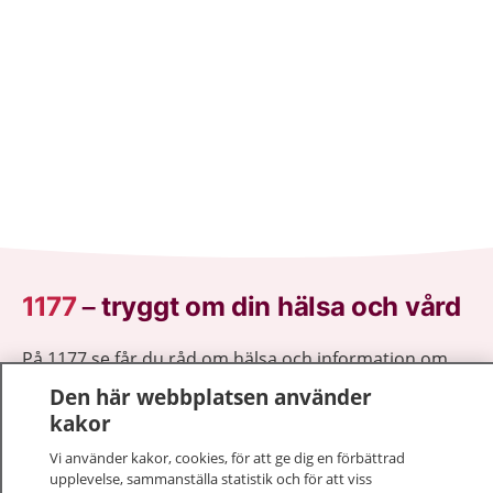
1177
–
tryggt om din hälsa och vård
På 1177.se får du råd om hälsa och information om
sjukdomar och vilka mottagningar du kan kontakta.
Den här webbplatsen använder
Logga in för att läsa din journal och göra dina
kakor
vårdärenden. Ring telefonnummer 1177 för
Vi använder kakor, cookies, för att ge dig en förbättrad
sjukvårdsrådgivning dygnet runt.
upplevelse, sammanställa statistik och för att viss
1177 ger dig råd när du vill må bättre.