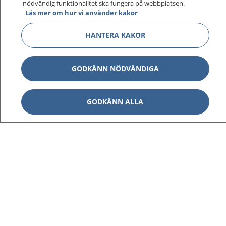
nödvändig funktionalitet ska fungera på webbplatsen.
Läs mer om hur vi använder kakor
HANTERA KAKOR
Visa inn
1177 på flera språk
GODKÄNN NÖDVÄNDIGA
Visa inn
Om 1177
GODKÄNN ALLA
Visa inn
Kontakt
Behandling av personuppgifter
Hantering av kakor
Inställningar för kakor