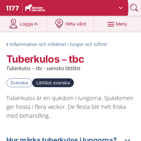
Du har valt region
Dalarna
.
Till startsidan för 1177
på 1177.se
på 1177.se
Meny
Logga in
Hitta vård
Inflammation och infektion i lungor och luftrör
Tuberkulos – tbc
Tuberkulos – tbc - svenska lättläst
Svenska
Lättläst svenska
Tuberkulos är en sjukdom i lungorna. Sjukdomen
ger hosta i flera veckor. De flesta blir helt friska
med behandling.
Hur märks tuberkulos i lungorna?