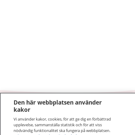
Den här webbplatsen använder
1177
–
tryggt om din hälsa och vård
kakor
Vi använder kakor, cookies, för att ge dig en förbättrad
På 1177.se får du råd om hälsa och information om
upplevelse, sammanställa statistik och för att viss
sjukdomar och vilka mottagningar du kan kontakta.
nödvändig funktionalitet ska fungera på webbplatsen.
Logga in för att läsa din journal och göra dina