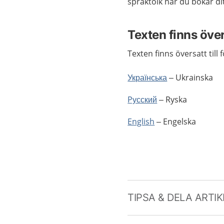
språktolk när du bokar di
Texten finns öve
Texten finns översatt till
Українська
– Ukrainska
Pусский
– Ryska
English
– Engelska
TIPSA & DELA ARTI