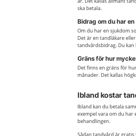
är. Det kallas allmänt tan
ska betala.
Bidrag om du har en
Om du har en sjukdom som
Det är en tandläkare ell
tandvårdsbidrag. Du kan b
Gräns för hur mycke
Det finns en gräns för hu
månader. Det kallas högk
Ibland kostar ta
Ibland kan du betala samm
exempel vara om du har 
behandlingen.
Sådan tandvård är gratis 