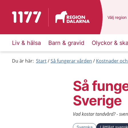
Till startsidan för 1177
Du har val
Välj
en ann
region
Liv & hälsa
Barn & gravid
Olyckor & sk
Du är här:
Start
Så fungerar vården
Kostnader och
Så funge
Sverige
Vad kostar tandvård? - sven
Svenska
Lättläst svens