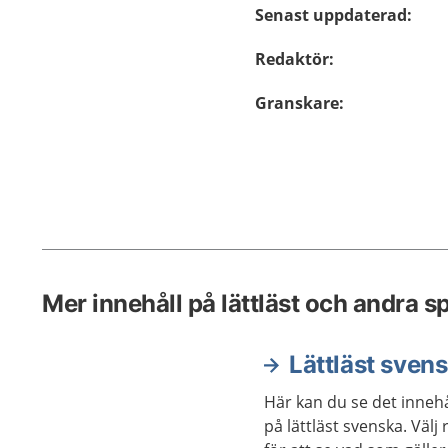
Senast uppdaterad
:
Redaktör
:
Granskare
:
Mer innehåll på lättläst och andra s
Lättläst sven
Här kan du se det innehå
på lättläst svenska. Väl