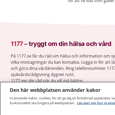
för att se vad som gäller 
1177
–
tryggt om din hälsa och vård
På 1177.se får du råd om hälsa och information om 
vilka mottagningar du kan kontakta. Logga in för att lä
och göra dina vårdärenden. Ring telefonnummer 1177
sjukvårdsrådgivning dygnet runt.
1177 ger dig råd när du vill må bättre.
Den här webbplatsen använder kakor
Vi använder kakor, cookies, för att ge dig en förbättrad upplevelse, s
funktionalitet ska fungera på webbplatsen.
Läs mer om hur vi anv