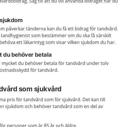
dvårdsbidrag. Säg till att du vill använda bidraget när du
 sjukdom
 påverkar tänderna kan du få ett bidrag för tandvård.
er tandhygienist som bestämmer om du ska få särskilt
ehöva ett läkarintyg som visar vilken sjukdom du har.
t du behöver betala
r mycket du behöver betala för tandvård under tolv
ostnadsskydd för tandvård.
ndvård som sjukvård
a pris för tandvård som för sjukvård. Det kan till
en sjukdom och behöver tandvård som en del av
för personer som är 85 år och äldre.