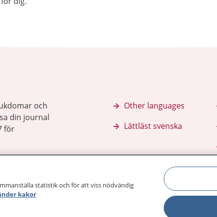
för dig.
sjukdomar och
Other languages
sa din journal
Lättläst svenska
 för
ammanställa statistik och för att viss nödvändig
änder kakor