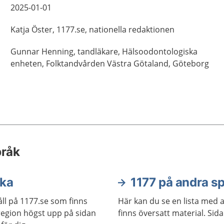
2025-01-01
Katja
Öster,
1177.se, nationella redaktionen
Gunnar
Henning,
tandläkare,
Hälsoodontologiska
enheten, Folktandvården Västra Götaland,
Göteborg
pråk
ska
1177 på andra s
ll på 1177.se som finns
Här kan du se en lista med 
j region högst upp på sidan
finns översatt material. Sid