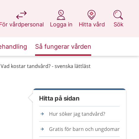
på 1177.se
på 1177.se
på 1177.se
på 1177.se
För vårdpersonal
Logga in
Hitta vård
Sök
ehandling
Så fungerar vården
Vad kostar tandvård? - svenska lättläst
Hitta på sidan
Hur söker jag tandvård?
Gratis för barn och ungdomar