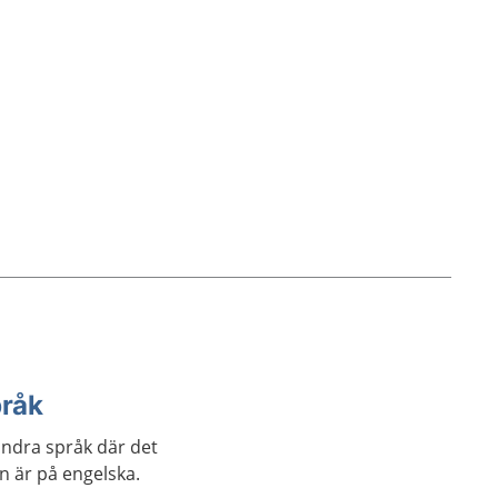
pråk
andra språk där det
an är på engelska.