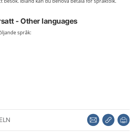
tt besök. Ibland kan du behöva betala för språktolk.
rsatt - Other languages
 följande språk:
Dela via mejl
Kopiera län
Skr
KELN