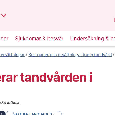
t region
an
Dalarna
.
ador
Sjukdomar & besvär
Undersökning & b
 ersättningar
Kostnader och ersättningar inom tandvård
rar tandvården i
ska lättläst
ka
OTHER LANGUAGES