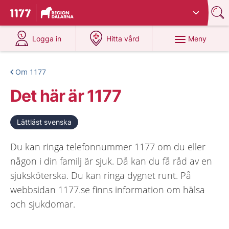
Du har valt region
Dalarna
.
Till startsidan för 1177
på 1177.se
på 1177.se
Meny
Logga in
Hitta vård
Om 1177
Det här är 1177
Lättläst svenska
Du kan ringa telefonnummer 1177 om du eller
någon i din familj är sjuk. Då kan du få råd av en
sjuksköterska. Du kan ringa dygnet runt. På
webbsidan 1177.se finns information om hälsa
och sjukdomar.