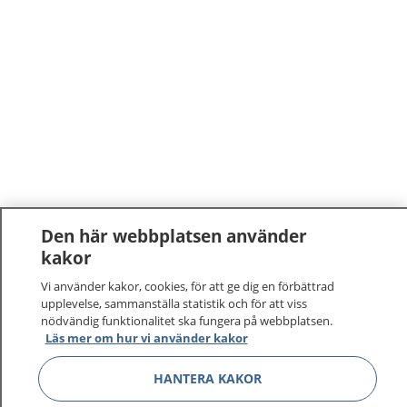
Den här webbplatsen använder
kakor
1177
–
tryggt om din hälsa och vård
Vi använder kakor, cookies, för att ge dig en förbättrad
På 1177.se får du råd om hälsa och information om
upplevelse, sammanställa statistik och för att viss
nödvändig funktionalitet ska fungera på webbplatsen.
sjukdomar och vilka mottagningar du kan kontakta.
Läs mer om hur vi använder kakor
Logga in för att läsa din journal och göra dina
vårdärenden. Ring telefonnummer 1177 för
HANTERA KAKOR
sjukvårdsrådgivning dygnet runt.