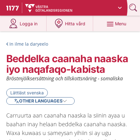
Du har valt region
Västra Götaland
.
To start page for 1177
at 1177.se
at 1177.se
Menu
Logga in
Hitta vård
In ilme la daryeelo
Beddelka caanaha naaska
iyo naqafaqo-kabista
Bröstmjölksersättning och tillskottsnäring - somaliska
Lättläst svenska
OTHER LANGUAGES
Carruurta aan caanaha naaska la siinin ayaa u
baahan inay helaan beddelka caanaha naaska.
Waxa kuwaas u sameysan yihiin si ay ugu