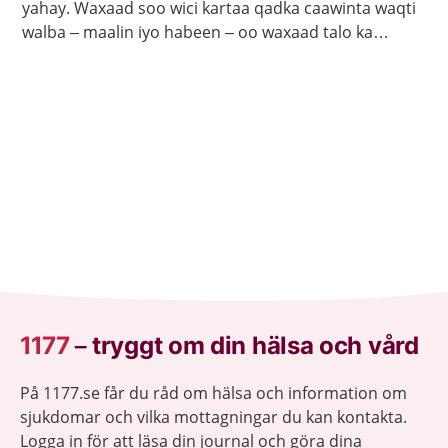
yahay. Waxaad soo wici kartaa qadka caawinta waqti
walba – maalin iyo habeen – oo waxaad talo ka
heleysaa kalkaalisada. Bogga 1177.se ayaa laga
helayaa macluumaad caafimaadka iyo cudurrada ku
saabsan.
1177
–
tryggt om din hälsa och vård
På 1177.se får du råd om hälsa och information om
sjukdomar och vilka mottagningar du kan kontakta.
Logga in för att läsa din journal och göra dina