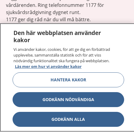
vårdärenden. Ring telefonnummer 1177 för
sjukvårdsrådgivning dygnet runt.
1177 ger dig råd när du vill må bättre.
Den här webbplatsen använder
kakor
Vi använder kakor, cookies, för att ge dig en förbättrad
upplevelse, sammanställa statistik och för att viss
Show co
1177 på flera språk
nödvändig funktionalitet ska fungera på webbplatsen.
Läs mer om hur vi använder kakor
Show co
Om 1177
HANTERA KAKOR
Show co
Kontakt
GODKÄNN NÖDVÄNDIGA
Behandling av personuppgifter
GODKÄNN ALLA
Hantering av kakor