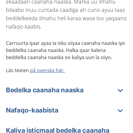
ekaadaan caanaha naaska. Marka uu ilmahu
bilaabo inuu cuntada caadiga ah cuno ayuu taas
beddelkeeda ilmahu heli karaa waxa loo yaqaano
nafaqo-kaabis.
Carruurta qaa
r
ayaa la
isku
siiyaa caanaha naaska iyo
be
d
delka caanaha naaska.
Halka qaar kalena
bed
d
elka caanaha naaska
oo kaliya
uun
la siiyo
.
Läs texten
på svenska här.
Bedelka caanaha naaska
Nafaqo-kaabista
Kaliya isticmaal bedelka caanaha