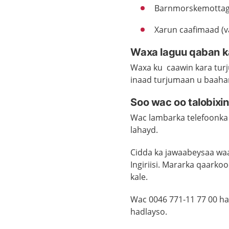
B
arnmorskemottag
Xarun caafimaad (
v
Waxa laguu qaban k
Waxa ku
caawin
kara tur
inaad turjumaan u baaha
Soo wac oo talobixi
Wac lambarka telefoonka
lahayd.
Cidda ka jawaabeysaa waa 
Ingiriisi. Mararka qaarko
kale.
Wac 0046 771-11 77 00 ha
hadlayso.