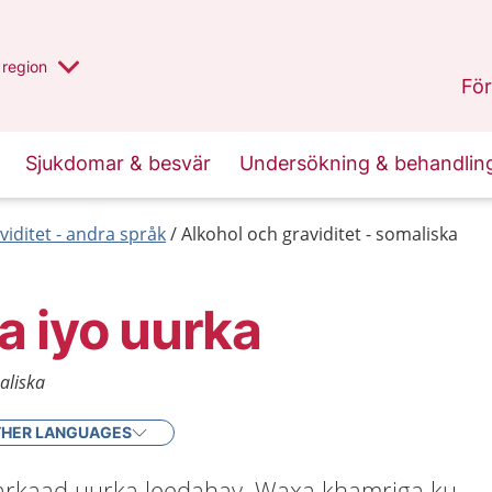
har valt region
en annan
region
Östergötland
.
För
Sjukdomar & besvär
Undersökning & behandlin
viditet - andra språk
Alkohol och graviditet - somaliska
 iyo uurka
maliska
HER LANGUAGES
arkaad uurka leedahay. Waxa khamriga ku