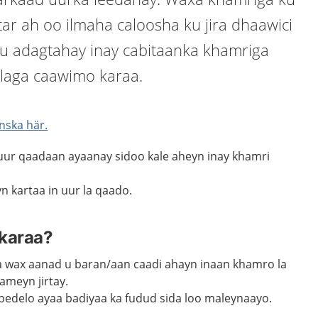
ar ah oo ilmaha caloosha ku jira dhaawici
u adagtahay inay cabitaanka khamriga
 laga caawimo karaa.
nska här.
ur qaadaan ayaanay sidoo kale aheyn inay khamri
 kartaa in uur la qaado.
karaa?
 wax aanad u baran/aan caadi ahayn inaan khamro la
sameyn jirtay.
 bedelo ayaa badiyaa ka fudud sida loo maleynaayo.