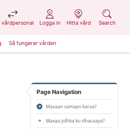
at 1177.se
at 1177.se
at 1177.se
at 1177.se
 vårdpersonal
Logga in
Hitta vård
Search
g
Så fungerar vården
Page Navigation
Maxaan samayn karaa?
Maxaa jidhka ku dhacaaya?