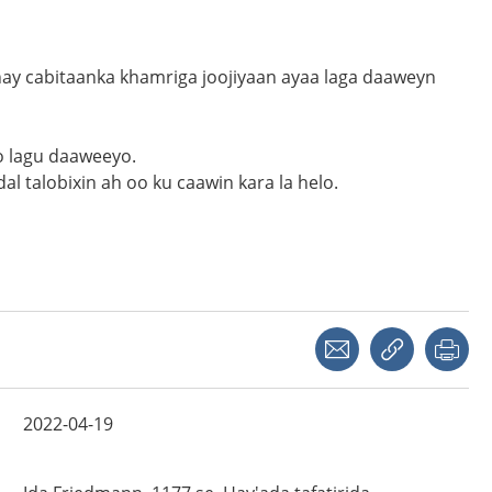
ay cabitaanka khamriga joojiyaan ayaa
laga
daaweyn
o lagu daaweeyo.
l talobixin ah oo ku caawin kara la helo.
Share with a friend
Copy link
Pri
2022-04-19