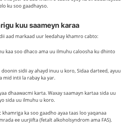
elo ku soo gaadhayso.
rigu kuu saameyn karaa
ddii aad markaad uur leedahay khamro cabto:
uhu kaa soo
dhaco
ama uu ilmuhu caloosha ku dhinto
 doonin sidii ay ahayd inuu u koro, Sidaa darteed, ayuu
mid intii la rabay ka yar.
yaa dhaawacmi karta. Waxay saamayn kartaa sida uu
o sida uu ilmuhu u koro.
 khamriga ka soo gaadho ayaa taas loo yaqanaa
ada ee uurjiifta (fetalt alkoholsyndrom ama FAS).