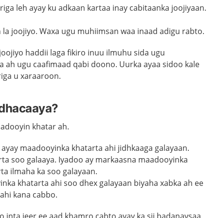
riga
leh
ayay ku adkaan kartaa inay cabitaanka joojiyaan.
in la joojiyo. Waxa ugu muhiimsan waa inaad adigu rabto.
oojiyo haddii laga fikiro inuu ilmuhu sida ugu
a ah ugu caafimaad qabi doono. Uurka ayaa sidoo kale
iga u xaraaroon.
 dhacaaya?
aadooyin khatar ah.
ayay maadooyinka khatarta ahi jidhkaaga galayaan.
ta soo galaaya. Iyadoo ay markaasna maadooyinka
ta ilmaha ka soo galayaan.
nka khatarta ahi soo dhex galayaan biyaha xabka ah ee
ta ahi kana cabbo.
o inta jeer ee aad khamro cabto ayay ka sii badanaysaa