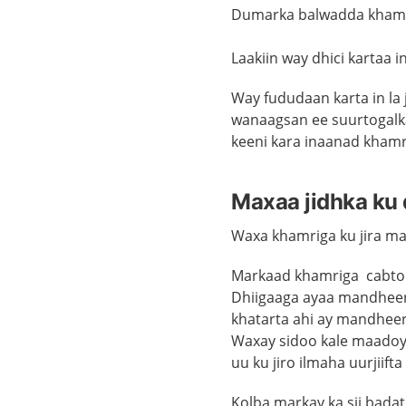
Dumarka
balwadda kham
Laakiin way dhici kartaa 
Way fududaan karta in la j
wanaagsan ee suurtogalk
keeni kara inaanad khamr
Maxaa jidhka ku
Waxa khamriga ku jira m
Markaad khamriga cabto 
Dhiigaaga ayaa mandheer
khatarta ahi ay mandheer
Waxay sidoo kale maadoyi
uu ku jiro ilmaha uurjiif
Kolba markay ka sii badat