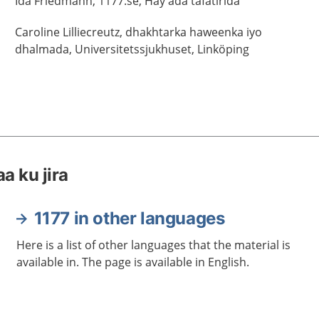
Ida
Friedmann,
1177.se, Hay'ada tafatirida
Caroline
Lilliecreutz,
dhakhtarka haweenka iyo
dhalmada,
Universitetssjukhuset,
Linköping
a ku jira
1177 in other languages
Here is a list of other languages that the material is
available in. The page is available in English.