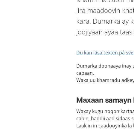
jira maadooyin khat
kara. Dumarka ay k
joojiyaan ayaa taas
Du kan läsa texten på sve
Dumarka doonaaya inay u
cabaan.
Waxa
uu
khamradu adkeyn
Maxaan samayn 
Waxay kugu noqon kartaa
cabin, haddii aad sidaas 
Laakiin in caadooyinka la