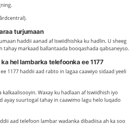
ning.
årdcentral
)
.
araa turjumaan
jumaan haddii aanad
af
Iswiidhish
ka
ku hadlin. U sheeg
n tahay markaad ballantaada booqashada qabsaneyso.
n
ka hel lambarka
telefoonka
ee
1177
 ee
1177 haddii aad rabto in lagaa caawiyo sidaad yeeli
kalkaalisooyin. Waxay ku hadlaan af Iswiidhish iyo
od ayay suurtogal tahay in caawimo lagu helo luqado
ddii aad telefoon lambar wadanka dibadiisa ah ka soo