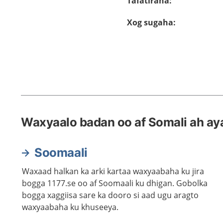
Tafatiraha
:
Xog sugaha
:
Waxyaalo badan oo af Somali ah aya
Soomaali
Waxaad halkan ka arki kartaa waxyaabaha ku jira
bogga 1177.se oo af Soomaali ku dhigan. Gobolka
bogga xaggiisa sare ka dooro si aad ugu aragto
waxyaabaha ku khuseeya.