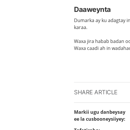
Daaweynta
Dumarka ay ku adagtay in
karaa.
Waxa jira habab badan o
Wax
a
caadi ah in wadahada
SHARE ARTICLE
Markii ugu danbeysay
ee la cusbooneysiiyey
: