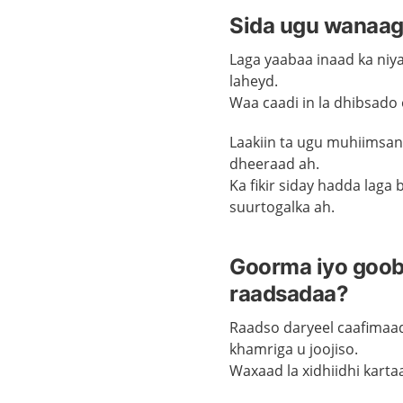
Sida ugu wanaag
Laga yaabaa inaad
ka
niy
laheyd.
Waa caadi in la dhibsado
Laakiin ta ugu muhiimsani
dheeraad ah.
Ka fikir siday hadda lag
suurtogalka ah.
Goorma iyo goob
raadsadaa?
Raadso d
aryeel caafima
a
khamriga
u
joojiso.
Waxaad la xidhiidhi kart