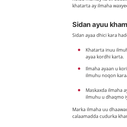
khatarta ay ilmaha waxye
Sidan ayuu kham
Sidan ayaa dhici kara ha
Khatarta inuu ilm
ayaa kordhi karta.
Ilmaha ayaan u kori
ilmuhu noqon karaa 
Maskaxda ilmaha a
ilmuhu u dhaqmo iy
Marka ilmaha uu dhaawac
calaamadda cudurka khamr