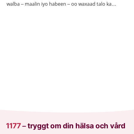
walba – maalin iyo habeen – oo waxaad talo ka
heleysaa kalkaalisada. Bogga 1177.se ayaa laga
helayaa macluumaad caafimaadka iyo cudurrada ku
saabsan.
1177
–
tryggt om din hälsa och vård