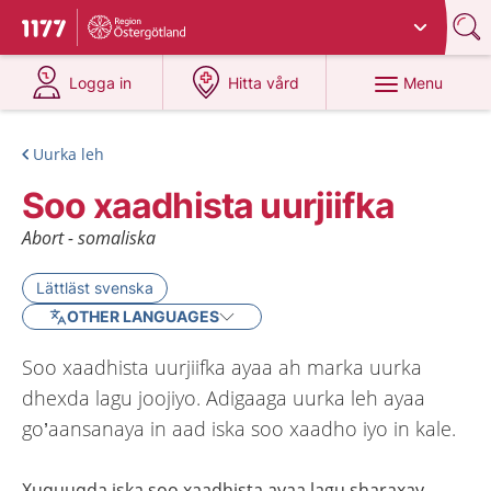
Du har valt region
Östergötland
.
To start page for 1177
at 1177.se
at 1177.se
Menu
Logga in
Hitta vård
Uurka leh
Soo xaadhista uurjiifka
Abort - somaliska
Lättläst svenska
OTHER LANGUAGES
Soo xaadhista uurjiifka ayaa ah marka uurka
dhexda lagu joojiyo. Adigaaga uurka leh ayaa
go’aansanaya in aad iska soo xaadho iyo in kale.
Xuquuqda
iska
soo
xaadhista
ayaa
lagu
sharaxay