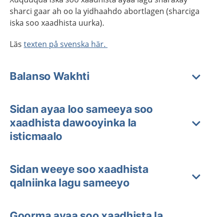
sharci
gaar
ah
oo
la
yidhaahdo
abortlagen (
sharciga
iska
soo
xaadhista
uurka
).
Läs
texten på svenska här.
Balanso Wakhti
Sidan ayaa loo sameeya soo
xaadhista dawooyinka la
isticmaalo
Sidan weeye soo xaadhista
qalniinka lagu sameeyo
Goorma ayaa soo xaadhista la