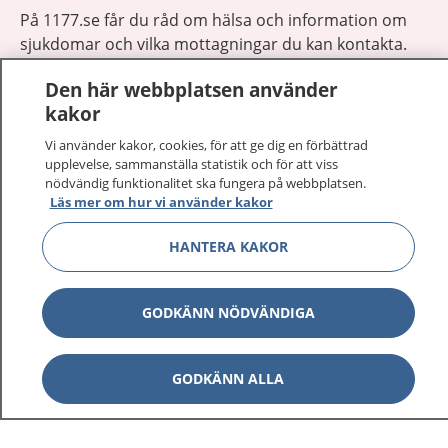
På 1177.se får du råd om hälsa och information om
sjukdomar och vilka mottagningar du kan kontakta.
Logga in för att läsa din journal och göra dina
Den här webbplatsen använder
vårdärenden. Ring telefonnummer 1177 för
kakor
sjukvårdsrådgivning dygnet runt.
1177 ger dig råd när du vill må bättre.
Vi använder kakor, cookies, för att ge dig en förbättrad
upplevelse, sammanställa statistik och för att viss
nödvändig funktionalitet ska fungera på webbplatsen.
Läs mer om hur vi använder kakor
HANTERA KAKOR
Show co
1177 på flera språk
GODKÄNN NÖDVÄNDIGA
Show co
Om 1177
Show co
GODKÄNN ALLA
Kontakt