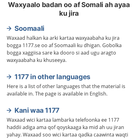
Waxyaalo badan oo af Somali ah ayaa
ku jira
Soomaali
Waxaad halkan ka arki kartaa waxyaabaha ku jira
bogga 1177.se oo af Soomaali ku dhigan. Gobolka
bogga xaggiisa sare ka dooro si aad ugu aragto
waxyaabaha ku khuseeya.
1177 in other languages
Here is a list of other languages that the material is
available in. The page is available in English.
Kani waa 1177
Waxaad wici kartaa lambarka telefoonka ee 1177
haddii adiga ama qof qoyskaaga ka mid ah uu jiran
yahay. Waxaad soo wici kartaa qadka caawinta waqti