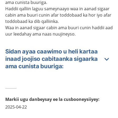
ama cunista buuriga.
Haddii qalliin laguu sameynaayo waa in aanad sigaar
cabin ama buuri cunin afar toddobaad ka hor iyo afar
toddobaad ka dib qalliinka.
Waa in aanad sigaar cabin ama buuri cunin haddii aad
uur leedahay ama naas nuujineyso.
Sidan ayaa caawimo u heli kartaa
inaad joojiso cabitaanka sigaarka
ama cunista buuriga:
Markii ugu danbeysay ee la cusbooneysiiyey
:
2025-04-22