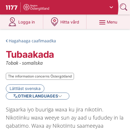
Du har valt region
Östergötland
.
To start page for 1177
at 1177.se
at 1177.se
Menu
Logga in
Hitta vård
Hagahaaga caafimaadka
Tubaakada
Tobak - somaliska
The information concerns Östergötland
The information concerns Östergötland
Lättläst svenska
OTHER LANGUAGES
Sigaarka iyo buuriga waxa ku jira nikotiin.
Nikotiinku waxa weeye sun ay aad u fududey in la
qabatimo. Waxa ay Nikotiintu saameeyaa