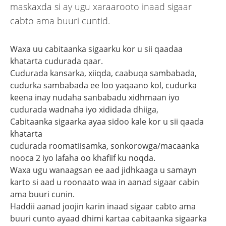
maskaxda si ay ugu xaraarooto inaad sigaar
cabto ama buuri cuntid.
Waxa uu cabitaanka sigaarku kor u sii qaadaa
khatarta cudurada qaar.
Cudurada kansarka, xiiqda, caabuqa sambabada,
cudurka sambabada ee loo yaqaano kol, cudurka
keena inay nudaha sanbabadu xidhmaan iyo
cudurada wadnaha iyo xididada dhiiga,
Cabitaanka sigaarka ayaa sidoo kale kor u sii qaada
khatarta
cudurada roomatiisamka, sonkorowga/macaanka
nooca 2 iyo lafaha oo khafiif ku noqda.
Waxa ugu wanaagsan ee aad jidhkaaga u samayn
karto si aad u roonaato waa in aanad sigaar cabin
ama buuri cunin.
Haddii aanad joojin karin inaad sigaar cabto ama
buuri cunto ayaad dhimi kartaa cabitaanka sigaarka