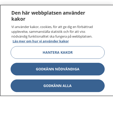
Den här webbplatsen använder
kakor
Vi använder kakor, cookies, för att ge dig en förbättrad
1177
–
tryggt om din hälsa och vård
upplevelse, sammanställa statistik och för att viss
nödvändig funktionalitet ska fungera på webbplatsen.
Läs mer om hur vi använder kakor
På 1177.se får du råd om hälsa och information om
sjukdomar och vilka mottagningar du kan kontakta.
HANTERA KAKOR
Logga in för att läsa din journal och göra dina
vårdärenden. Ring telefonnummer 1177 för
sjukvårdsrådgivning dygnet runt.
GODKÄNN NÖDVÄNDIGA
1177 ger dig råd när du vill må bättre.
GODKÄNN ALLA
Show co
1177 på flera språk